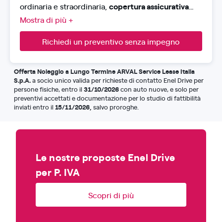
ordinaria e straordinaria,
copertura assicurativa
RCA
, furto, incendio e danni ulteriori con penalità,
Mostra di più +
assistenza H24 e soccorso stradale.
Richiedi un preventivo senza impegno
Offerta Noleggio a Lungo Termine ARVAL Service Lease Italia
S.p.A.
a socio unico valida per richieste di contatto Enel Drive per
31/10/2026
persone fisiche, entro il
con auto nuove, e solo per
preventivi accettati e documentazione per lo studio di fattibilità
15/11/2026,
inviati entro il
salvo proroghe.
Le nostre proposte Enel Drive
per P. IVA
Scopri di più