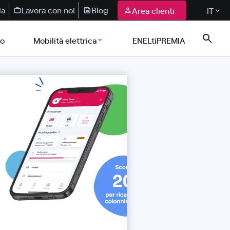
ia
Lavora con noi
Blog
Area clienti
IT
co
Mobilità elettrica
ENELtiPREMIA