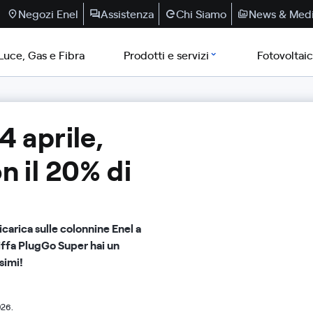
Negozi Enel
Assistenza
Chi Siamo
News & Med
Luce, Gas e Fibra
Prodotti e servizi
Fotovoltai
4 aprile,
n il 20% di
icarica sulle colonnine Enel a
riffa PlugGo Super hai un
simi!
026.