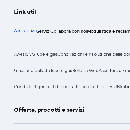
Link utili
Servizi
Collabora con noi
Modulistica e reclam
Assistenza
Avvisi
SOS luce e gas
Conciliazioni e risoluzione delle c
Glossario bolletta luce e gas
Bolletta Web
Assistenza Fib
Condizioni generali di contratto prodotti e servizi
Rimbor
Offerte, prodotti e servizi