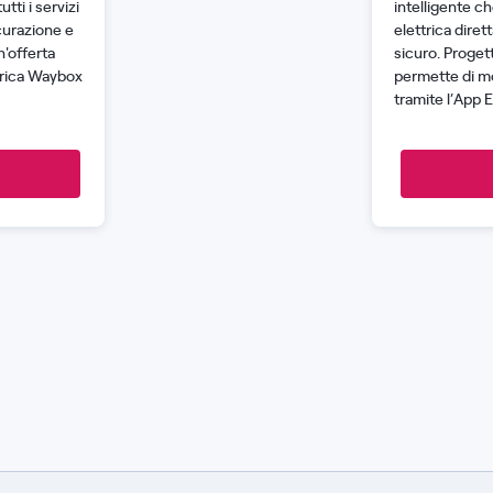
tti i servizi
intelligente ch
curazione e
elettrica dire
n'offerta
sicuro. Proget
carica Waybox
permette di mon
tramite l’App 