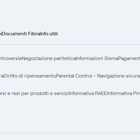
i
Documenti Fibra
Info utili
ontroversie
Negoziazione paritetica
Informazioni Sisma
Pagamenti
ra
Diritto di ripensamento
Parental Control – Navigazione sicura
si e resi per prodotti e servizi
Informativa RAEE
Informativa Pri