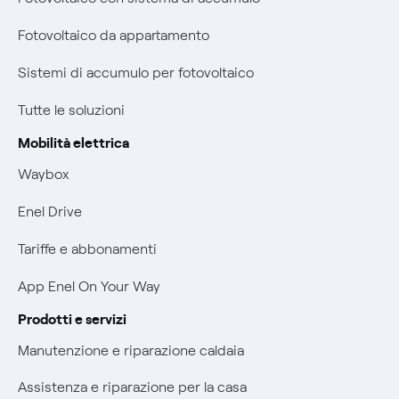
Diritto di ripensamento
Remit
Fotovoltaico da appartamento
Parental Control – Navigazione sicura
Certificazioni
Sistemi di accumulo per fotovoltaico
Informazioni precontrattuali prodotti e servizi
Nuove regole europee per la protezione dei dati
Tutte le soluzioni
Condizioni generali di contratto prodotti e servizi
Offerte Placet non vulnerabili
Mobilità elettrica
Rimborsi e resi per prodotti e servizi
Waybox
Offerta Tutela Vulnerabilità Gas
Informativa RAEE
Enel Drive
Mobilità Elettrica
Informativa Privacy AI
Tariffe e abbonamenti
Phishing e truffe online
App Enel On Your Way
Verifica chi ti ha chiamato
Prodotti e servizi
Agevolazione utenti con disabilità per offerte Fibra
Manutenzione e riparazione caldaia
Informativa RAEE
Assistenza e riparazione per la casa