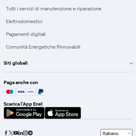
Tutti i servizi di manutenzione e riparazione
Elettrodomestici
Pagamenti digitali
Comunità Energetiche Rinnovabili
Siti globali
Enel Group
Paga anche con
Enel Green Power
Global Trading
Scarica l'App Enel
Global Procurement
Gridspertise
Open Innovability
seleziona
Italiano