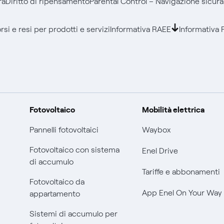
ra
Diritto di ripensamento
Parental Control – Navigazione sicura
si e resi per prodotti e servizi
Informativa RAEE
Informativa 
Fotovoltaico
Mobilità elettrica
Pannelli fotovoltaici
Waybox
Fotovoltaico con sistema
Enel Drive
di accumulo
Tariffe e abbonamenti
Fotovoltaico da
App Enel On Your Way
appartamento
Sistemi di accumulo per