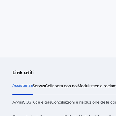
Link utili
Servizi
Collabora con noi
Modulistica e reclam
Assistenza
Avvisi
SOS luce e gas
Conciliazioni e risoluzione delle c