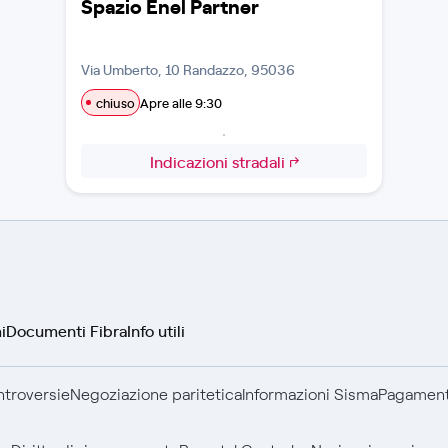
Spazio Enel Partner
Via Umberto, 10 Randazzo, 95036
chiuso
Apre alle 9:30
Indicazioni stradali
i
Documenti Fibra
Info utili
ontroversie
Negoziazione paritetica
Informazioni Sisma
Pagamenti