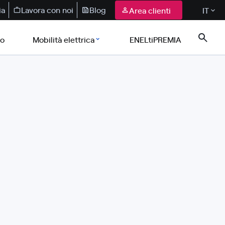
ia
Lavora con noi
Blog
Area clienti
IT
co
Mobilità elettrica
ENELtiPREMIA