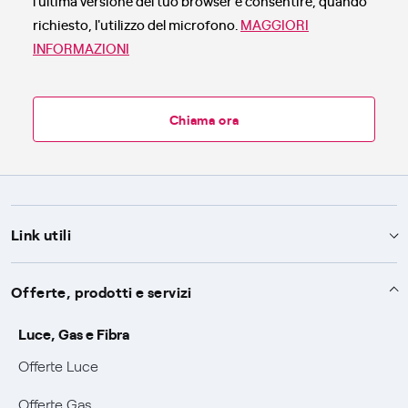
l'ultima versione del tuo browser e consentire, quando
richiesto, l'utilizzo del microfono.
MAGGIORI
INFORMAZIONI
Chiama ora
Link utili
Assistenza
Offerte, prodotti e servizi
Avvisi
Servizi
Luce, Gas e Fibra
SOS luce e gas
Offerte Luce
Servizio di salvaguardia
Collabora con noi
Conciliazioni e risoluzione delle controversie
Offerte Gas