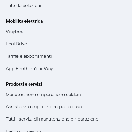
Condizioni generali di contratto prodotti e servizi
Tutte le soluzioni
Offerte Placet non vulnerabili
Rimborsi e resi per prodotti e servizi
Offerta Tutela Vulnerabilità Gas
Mobilità elettrica
Informativa RAEE
Mobilità Elettrica
Waybox
Informativa Privacy AI
Phishing e truffe online
Enel Drive
Verifica chi ti ha chiamato
Tariffe e abbonamenti
Agevolazione utenti con disabilità per offerte Fibra
App Enel On Your Way
Informativa RAEE
Prodotti e servizi
Manutenzione e riparazione caldaia
Assistenza e riparazione per la casa
Tutti i servizi di manutenzione e riparazione
Elettrodomestici