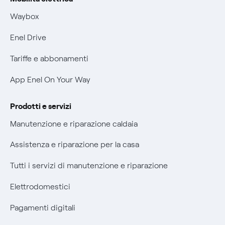
Informativa RAEE
Mobilità Elettrica
Waybox
Informativa Privacy AI
Phishing e truffe online
Enel Drive
Verifica chi ti ha chiamato
Tariffe e abbonamenti
Agevolazione utenti con disabilità per offerte Fibra
App Enel On Your Way
Informativa RAEE
Prodotti e servizi
Manutenzione e riparazione caldaia
Assistenza e riparazione per la casa
Tutti i servizi di manutenzione e riparazione
Elettrodomestici
Pagamenti digitali