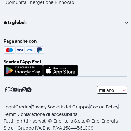
Comunità Energetiche Rinnovabili
Siti globali
Enel Group
Paga anche con
Enel Green Power
Global Trading
Scarica l'App Enel
Global Procurement
Gridspertise
Open Innovability
seleziona
Italiano
una
lingua
Legal
Credits
Privacy
Società del Gruppo
Cookie Policy
con
Remit
Dichiarazione di accessibilità
le
frecce
Tutti i diritti riservati © Enel Italia S.p.a. © Enel Energia
e
S.p.a. | Gruppo IVA Enel P.IVA 15844561009