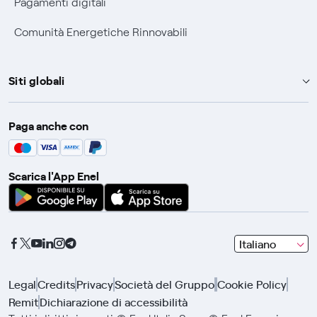
Pagamenti digitali
Comunità Energetiche Rinnovabili
Siti globali
Enel Group
Paga anche con
Enel Green Power
Global Trading
Scarica l'App Enel
Global Procurement
Gridspertise
Open Innovability
seleziona
Italiano
una
lingua
Legal
Credits
Privacy
Società del Gruppo
Cookie Policy
con
Remit
Dichiarazione di accessibilità
le