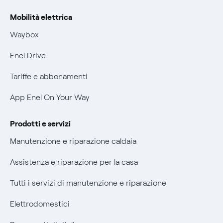
Rimborsi e resi per prodotti e servizi
Offerta Tutela Vulnerabilità Gas
Mobilità elettrica
Informativa RAEE
Mobilità Elettrica
Waybox
Informativa Privacy AI
Phishing e truffe online
Enel Drive
Verifica chi ti ha chiamato
Tariffe e abbonamenti
Agevolazione utenti con disabilità per offerte Fibra
App Enel On Your Way
Informativa RAEE
Prodotti e servizi
Manutenzione e riparazione caldaia
Assistenza e riparazione per la casa
Tutti i servizi di manutenzione e riparazione
Elettrodomestici