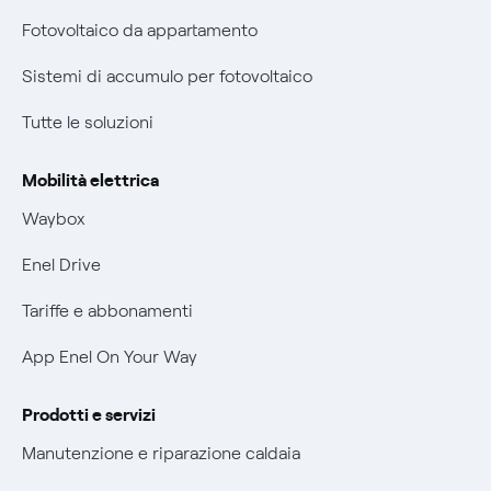
Parental Control – Navigazione sicura
Fotovoltaico da appartamento
Certificazioni
Informazioni precontrattuali prodotti e servizi
Sistemi di accumulo per fotovoltaico
Nuove regole europee per la protezione dei dati
Condizioni generali di contratto prodotti e servizi
Tutte le soluzioni
Offerte Placet non vulnerabili
Rimborsi e resi per prodotti e servizi
Offerta Tutela Vulnerabilità Gas
Mobilità elettrica
Informativa RAEE
Mobilità Elettrica
Waybox
Informativa Privacy AI
Phishing e truffe online
Enel Drive
Verifica chi ti ha chiamato
Tariffe e abbonamenti
Agevolazione utenti con disabilità per offerte Fibra
App Enel On Your Way
Informativa RAEE
Prodotti e servizi
Manutenzione e riparazione caldaia