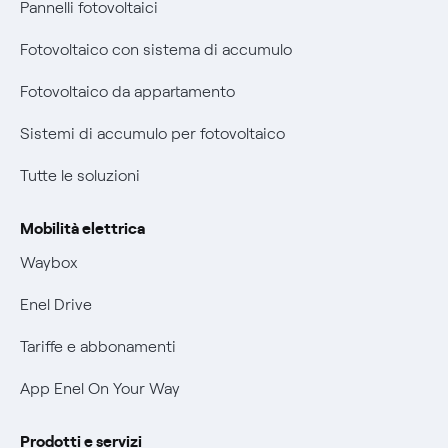
Pannelli fotovoltaici
prescrizione
Diritto di ripensamento
Fotovoltaico con sistema di accumulo
Remit
Parental Control – Navigazione sicura
Fotovoltaico da appartamento
Certificazioni
Informazioni precontrattuali prodotti e servizi
Sistemi di accumulo per fotovoltaico
Nuove regole europee per la protezione dei dati
Condizioni generali di contratto prodotti e servizi
Tutte le soluzioni
Offerte Placet non vulnerabili
Rimborsi e resi per prodotti e servizi
Offerta Tutela Vulnerabilità Gas
Mobilità elettrica
Informativa RAEE
Mobilità Elettrica
Waybox
Informativa Privacy AI
Phishing e truffe online
Enel Drive
Verifica chi ti ha chiamato
Tariffe e abbonamenti
Agevolazione utenti con disabilità per offerte Fibra
App Enel On Your Way
Informativa RAEE
Prodotti e servizi