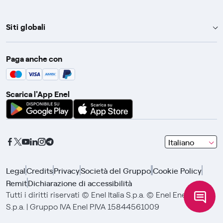
Siti globali
Enel Group
Paga anche con
Enel Green Power
Global Trading
Scarica l'App Enel
Global Procurement
Gridspertise
Open Innovability
seleziona
Italiano
una
lingua
Legal
Credits
Privacy
Società del Gruppo
Cookie Policy
con
Remit
Dichiarazione di accessibilità
le
frecce
Tutti i diritti riservati © Enel Italia S.p.a. © Enel Energia
e
S.p.a. | Gruppo IVA Enel P.IVA 15844561009
clicca