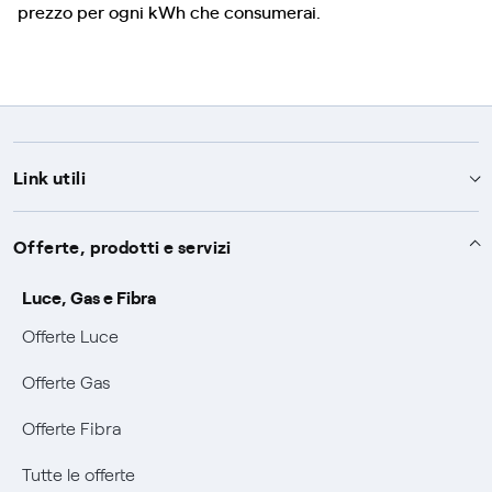
prezzo per ogni kWh che consumerai.
Link utili
Assistenza
Offerte, prodotti e servizi
Avvisi
Servizi
Luce, Gas e Fibra
SOS luce e gas
Offerte Luce
Servizio di salvaguardia
Collabora con noi
Conciliazioni e risoluzione delle controversie
Offerte Gas
Servizio default di distribuzione
Sponsorizzazioni
Modulistica e reclami
Negoziazione paritetica
Offerte Fibra
Tutele graduali
Diventa nostro partner
Moduli e documenti
Documenti Fibra
Informazioni Sisma
Tutte le offerte
FUI