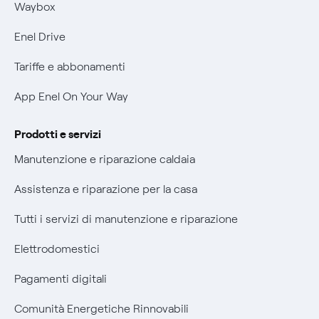
Mobilità Elettrica
Waybox
Informativa Privacy AI
Phishing e truffe online
Enel Drive
Verifica chi ti ha chiamato
Tariffe e abbonamenti
Agevolazione utenti con disabilità per offerte Fibra
App Enel On Your Way
Informativa RAEE
Prodotti e servizi
Manutenzione e riparazione caldaia
Assistenza e riparazione per la casa
Tutti i servizi di manutenzione e riparazione
Elettrodomestici
Pagamenti digitali
Comunità Energetiche Rinnovabili