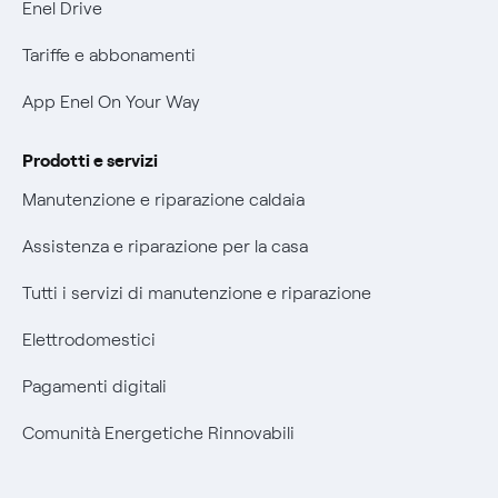
Phishing e truffe online
Enel Drive
Verifica chi ti ha chiamato
Tariffe e abbonamenti
Agevolazione utenti con disabilità per offerte Fibra
App Enel On Your Way
Informativa RAEE
Prodotti e servizi
Manutenzione e riparazione caldaia
Assistenza e riparazione per la casa
Tutti i servizi di manutenzione e riparazione
Elettrodomestici
Pagamenti digitali
Comunità Energetiche Rinnovabili