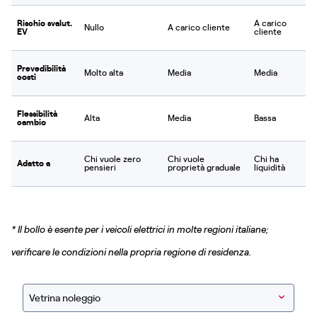
Rischio svalut.
A carico
Nullo
A carico cliente
EV
cliente
Prevedibilità
Molto alta
Media
Media
costi
Flessibilità
Alta
Media
Bassa
cambio
Chi vuole zero
Chi vuole
Chi ha
Adatto a
pensieri
proprietà graduale
liquidità
* Il bollo è esente per i veicoli elettrici in molte regioni italiane;
verificare le condizioni nella propria regione di residenza.
Vetrina noleggio