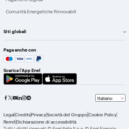
Comunità Energetiche Rinnovabili
Siti globali
Enel Group
Paga anche con
Enel Green Power
Global Trading
Scarica l'App Enel
Global Procurement
Gridspertise
Open Innovability
seleziona
Italiano
una
lingua
Legal
Credits
Privacy
Società del Gruppo
Cookie Policy
con
Remit
Dichiarazione di accessibilità
le
frecce
Tutti i diritti riservati © Enel Italia S.p.a. © Enel Energia