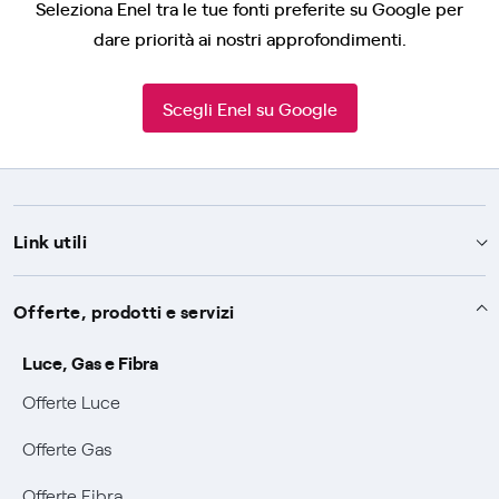
Seleziona Enel tra le tue fonti preferite su Google per
dare priorità ai nostri approfondimenti.
Scegli Enel su Google
Link utili
Assistenza
Offerte, prodotti e servizi
Avvisi
Servizi
Luce, Gas e Fibra
SOS luce e gas
Offerte Luce
Servizio di salvaguardia
Collabora con noi
Conciliazioni e risoluzione delle controversie
Offerte Gas
Servizio default di distribuzione
Sponsorizzazioni
Modulistica e reclami
Negoziazione paritetica
Offerte Fibra