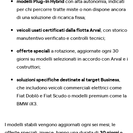
modelli Plug-In Hybrid
con alta autonomia, indicati
per chi percorre tratte miste o non dispone ancora
di una soluzione di ricarica fissa;
veicoli usati certificati dalla flotta Arval
, con storico
manutentivo verificato e controlli tecnici;
offerte speciali
a rotazione, aggiornate ogni 30
giorni su modelli selezionati in accordo con Arval e i
costruttori;
soluzioni specifiche destinate al target Business
,
che includono veicoli commerciali elettrici come
Fiat Doblò e Fiat Scudo o modelli premium come la
BMW iX3.
I modelli stabili vengono aggiornati ogni sei mesi; le
offerte speciali, invece, hanno una durata di
30 giorni
e