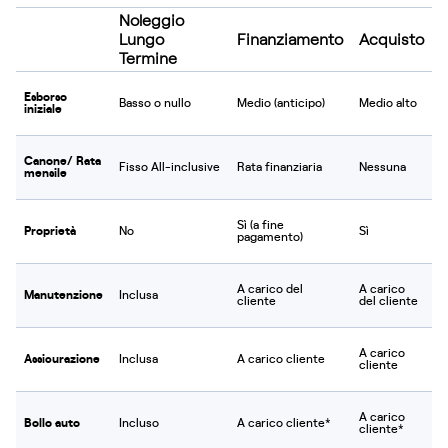
Noleggio
Lungo
Finanziamento
Acquisto
Termine
Esborso
Basso o nullo
Medio (anticipo)
Medio alto
iniziale
Canone/ Rata
Fisso All-inclusive
Rata finanziaria
Nessuna
mensile
Sì (a fine
Proprietà
No
Sì
pagamento)
A carico del
A carico
Manutenzione
Inclusa
cliente
del cliente
A carico
Assicurazione
Inclusa
A carico cliente
cliente
A carico
Bollo auto
Incluso
A carico cliente*
cliente*