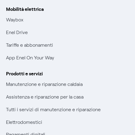
Rimborsi e resi per prodotti e servizi
Offerta Tutela Vulnerabilità Gas
Mobilità elettrica
Informativa RAEE
Mobilità Elettrica
Waybox
Informativa Privacy AI
Phishing e truffe online
Enel Drive
Verifica chi ti ha chiamato
Tariffe e abbonamenti
Agevolazione utenti con disabilità per offerte Fibra
App Enel On Your Way
Informativa RAEE
Prodotti e servizi
Manutenzione e riparazione caldaia
Assistenza e riparazione per la casa
Tutti i servizi di manutenzione e riparazione
Elettrodomestici
Pagamenti digitali