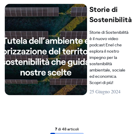
Storie di
Sostenibilità
Storie di Sostenibilità
è il nuovo video
podcast Enel che
esplora il nostro
impegno per la
sostenibilità
ambientale, sociale
ed economica.
Scopri di più!
25 Giugno 2024
7
di 48 articoli