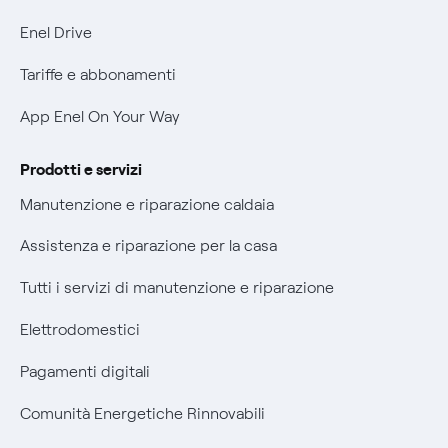
Informativa Privacy AI
Phishing e truffe online
Enel Drive
Verifica chi ti ha chiamato
Tariffe e abbonamenti
Agevolazione utenti con disabilità per offerte Fibra
App Enel On Your Way
Informativa RAEE
Prodotti e servizi
Manutenzione e riparazione caldaia
Assistenza e riparazione per la casa
Tutti i servizi di manutenzione e riparazione
Elettrodomestici
Pagamenti digitali
Comunità Energetiche Rinnovabili