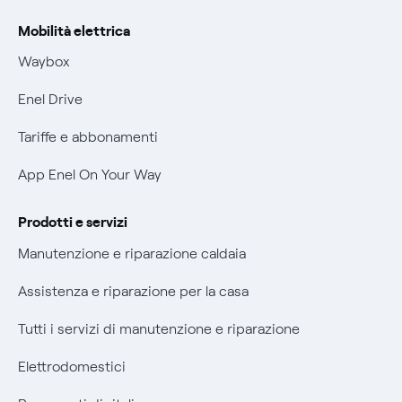
Rimborsi e resi per prodotti e servizi
Offerta Tutela Vulnerabilità Gas
Mobilità elettrica
Informativa RAEE
Mobilità Elettrica
Waybox
Informativa Privacy AI
Phishing e truffe online
Enel Drive
Verifica chi ti ha chiamato
Tariffe e abbonamenti
Agevolazione utenti con disabilità per offerte Fibra
App Enel On Your Way
Informativa RAEE
Prodotti e servizi
Manutenzione e riparazione caldaia
Assistenza e riparazione per la casa
Tutti i servizi di manutenzione e riparazione
Elettrodomestici