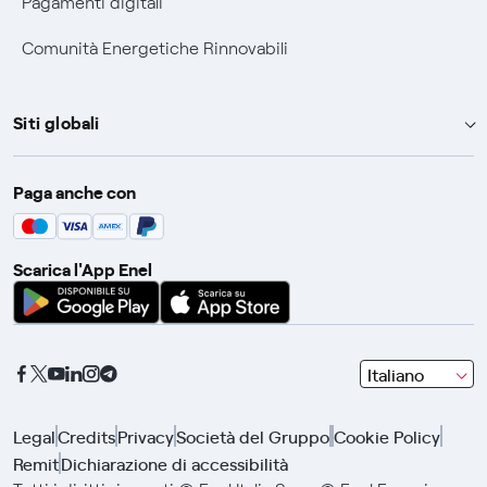
Pagamenti digitali
Comunità Energetiche Rinnovabili
Siti globali
Enel Group
Paga anche con
Enel Green Power
Global Trading
Scarica l'App Enel
Global Procurement
Gridspertise
Open Innovability
seleziona
Italiano
una
lingua
Legal
Credits
Privacy
Società del Gruppo
Cookie Policy
con
Remit
Dichiarazione di accessibilità
le