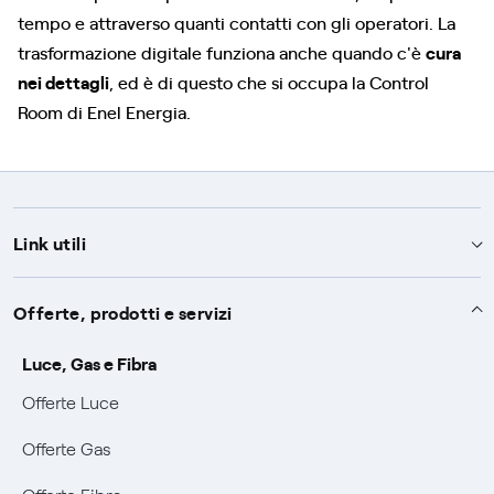
tempo e attraverso quanti contatti con gli operatori. La
trasformazione digitale funziona anche quando c'è
cura
nei dettagli
, ed è di questo che si occupa la Control
Room di Enel Energia.
Link utili
Assistenza
Offerte, prodotti e servizi
Avvisi
Servizi
Luce, Gas e Fibra
SOS luce e gas
Offerte Luce
Servizio di salvaguardia
Collabora con noi
Conciliazioni e risoluzione delle controversie
Offerte Gas
Servizio default di distribuzione
Sponsorizzazioni
Modulistica e reclami
Negoziazione paritetica