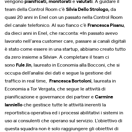
vengono
pianificati, monitorati
e
valutati
. A guidare il
team della Control Room c’è
Silvia Dello Strologo,
da
quasi 20 anni in Enel con un passato nella Control Room
del canale telefonico. Al suo fianco c’è
Francesca Pisanu
,
da dieci anni in Enel, che racconta: «In passato avevo
lavorato nell'area customer care, passare ai canali digitali
è stato come essere in una startup, abbiamo creato tutto
da zero insieme a Silvia». A completare il team ci
sono
Fule Jin
, laureato in Economia alla Bocconi, che si
occupa dell’analisi dei dati e segue la gestione del
traffico in real time,
Francesca Bortoloni
, laureata in
Economia a Tor Vergata, che segue le attività di
pianificazione e governance dei partner e
Carmine
Ianniello
che gestisce tutte le attività inerenti la
reportistica operativa ed i processi abilitativi i sistemi in
uso ai consulenti che operano sul servizio. L'obiettivo di
questa squadra non è solo raggiungere gli obiettivi di