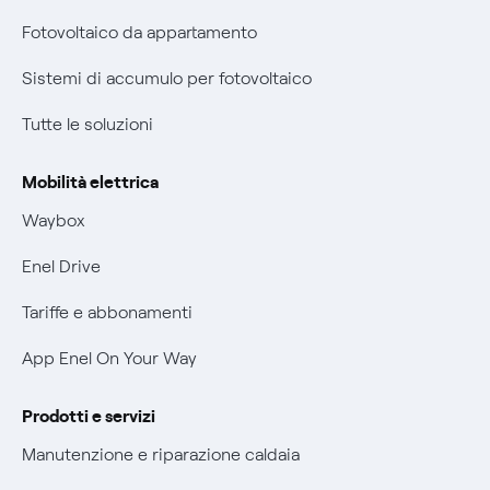
Parental Control – Navigazione sicura
Fotovoltaico da appartamento
Certificazioni
Informazioni precontrattuali prodotti e servizi
Sistemi di accumulo per fotovoltaico
Nuove regole europee per la protezione dei dati
Condizioni generali di contratto prodotti e servizi
Tutte le soluzioni
Offerte Placet non vulnerabili
Rimborsi e resi per prodotti e servizi
Offerta Tutela Vulnerabilità Gas
Mobilità elettrica
Informativa RAEE
Mobilità Elettrica
Waybox
Informativa Privacy AI
Phishing e truffe online
Enel Drive
Verifica chi ti ha chiamato
Tariffe e abbonamenti
Agevolazione utenti con disabilità per offerte Fibra
App Enel On Your Way
Informativa RAEE
Prodotti e servizi
Manutenzione e riparazione caldaia