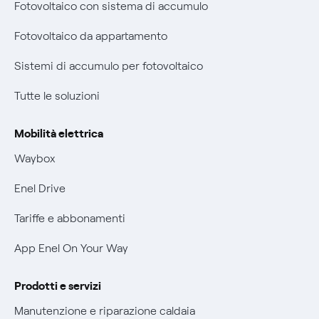
Fotovoltaico con sistema di accumulo
Remit
Parental Control – Navigazione sicura
Fotovoltaico da appartamento
Certificazioni
Informazioni precontrattuali prodotti e servizi
Sistemi di accumulo per fotovoltaico
Nuove regole europee per la protezione dei dati
Condizioni generali di contratto prodotti e servizi
Tutte le soluzioni
Offerte Placet non vulnerabili
Rimborsi e resi per prodotti e servizi
Offerta Tutela Vulnerabilità Gas
Mobilità elettrica
Informativa RAEE
Mobilità Elettrica
Waybox
Informativa Privacy AI
Phishing e truffe online
Enel Drive
Verifica chi ti ha chiamato
Tariffe e abbonamenti
Agevolazione utenti con disabilità per offerte Fibra
App Enel On Your Way
Informativa RAEE
Prodotti e servizi
Manutenzione e riparazione caldaia