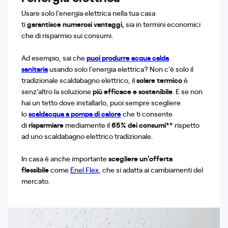
Usare solo l'energia elettrica nella tua casa
ti
garantisce
numerosi vantaggi,
sia in termini economici
che di risparmio sui consumi.
Ad esempio, sai che
puoi produrre
acqua calda
sanitaria
usando solo l'energia elettrica? Non c'è solo il
tradizionale scaldabagno elettrico, il
solare termico
è
senz'altro la soluzione
più efficace
e sostenibile
. E se non
hai un tetto dove installarlo, puoi sempre scegliere
lo
scaldacqua a pompa di calore
che ti consente
di
risparmiare
mediamente il
65% dei consumi**
rispetto
ad uno scaldabagno elettrico tradizionale.
In casa è anche importante
scegliere
un'offerta
flessibile
come
Enel Flex
,
che si adatta ai cambiamenti del
mercato.