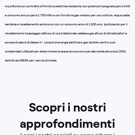
mq a Roma con contratto di fornitura elettrica residente con potenza impegnata pari a 3 kW
e consumo annuo pari a 1.700 kWh e con fornitura gas metano per uso cottura, acqua calda
sanitaria e riscaldamento autonomo con un consumo anno di 1.300 smc, ipotizzando per il
riscaldamento il passaggio dall'uso di una tradizionale caldaia a gas all'uso di climatizzatori a
pompa di calore di classe A+. I prezzi di energia elettrica e gas (ambito centro sud-
occidentale) utilizzati per determinare la spesa annua sono pari alla media dei prezzi 2021
definiti da ARERA per i servizi di tutela.
Scopri i nostri
approfondimenti
Leggi i nostri consigli su come ridurre i