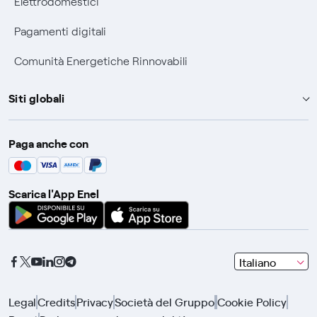
Elettrodomestici
Pagamenti digitali
Comunità Energetiche Rinnovabili
Siti globali
Enel Group
Paga anche con
Enel Green Power
Global Trading
Scarica l'App Enel
Global Procurement
Gridspertise
Open Innovability
seleziona
Italiano
una
lingua
Legal
Credits
Privacy
Società del Gruppo
Cookie Policy
con