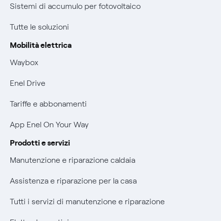
Certificazioni
Sistemi di accumulo per fotovoltaico
Informazioni precontrattuali prodotti e servizi
Nuove regole europee per la protezione dei dati
Tutte le soluzioni
Condizioni generali di contratto prodotti e servizi
Offerte Placet non vulnerabili
Mobilità elettrica
Rimborsi e resi per prodotti e servizi
Waybox
Offerta Tutela Vulnerabilità Gas
Informativa RAEE
Enel Drive
Mobilità Elettrica
Informativa Privacy AI
Tariffe e abbonamenti
Phishing e truffe online
App Enel On Your Way
Verifica chi ti ha chiamato
Prodotti e servizi
Agevolazione utenti con disabilità per offerte Fibra
Manutenzione e riparazione caldaia
Informativa RAEE
Assistenza e riparazione per la casa
Tutti i servizi di manutenzione e riparazione