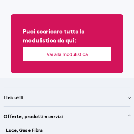
Puoi scaricare tutta la
modulistica da qui:
Vai alla modulistica
Link utili
Assistenza
Offerte, prodotti e servizi
Avvisi
Servizi
Luce, Gas e Fibra