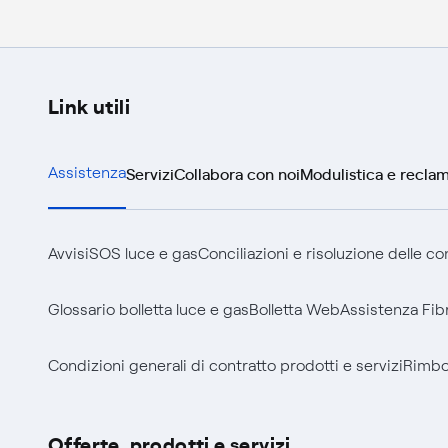
Link utili
Servizi
Collabora con noi
Modulistica e reclam
Assistenza
Avvisi
SOS luce e gas
Conciliazioni e risoluzione delle c
Glossario bolletta luce e gas
Bolletta Web
Assistenza Fib
Condizioni generali di contratto prodotti e servizi
Rimbor
Offerte, prodotti e servizi