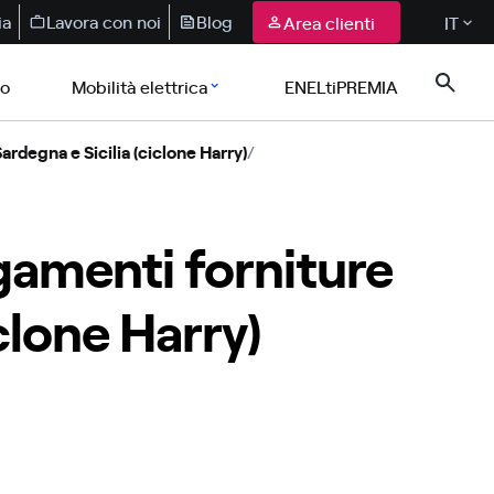
ia
Lavora con noi
Blog
Area clienti
IT
co
Mobilità elettrica
ENELtiPREMIA
rdegna e Sicilia (ciclone Harry)
/
amenti forniture
iclone Harry)