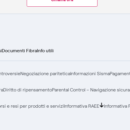
i
Documenti Fibra
Info utili
ontroversie
Negoziazione paritetica
Informazioni Sisma
Pagamenti
ra
Diritto di ripensamento
Parental Control – Navigazione sicura
si e resi per prodotti e servizi
Informativa RAEE
Informativa 