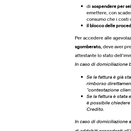
di
sospendere per se
emettere, con scadenz
consumo che i costi d
il blocco delle proc
Per accedere alle agevolazi
sgomberato,
deve
aver
pre
attestante lo stato dell’im
In caso di domiciliazione b
Se la fattura è già st
rimborso direttamente
“contestazione clien
Se la fattura è stat
è possibile chiedere 
Credito.
In caso di domiciliazione a
di addebiti precedenti all’i