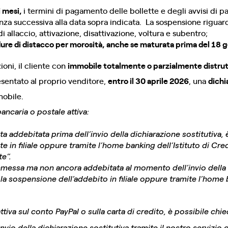
i mesi,
i termini di pagamento delle bollette e degli avvisi di
a successiva alla data sopra indicata. La sospensione riguarda 
i allaccio, attivazione, disattivazione, voltura e subentro;
edure di distacco per morosità, anche se maturata prima del 18
oni, il cliente con
immobile totalmente o parzialmente distrutt
sentato al proprio venditore,
entro il 30 aprile 2026
, una
dichi
mobile.
ancaria o postale attiva:
ata addebitata prima dell’invio della dichiarazione sostitutiva, 
 in filiale oppure tramite l’home banking dell’Istituto di Cred
te”.
a emessa ma non ancora addebitata al momento dell’invio della 
la sospensione dell’addebito in filiale oppure tramite l’home b
ttiva sul conto PayPal o sulla carta di credito, è possibile chi
nvio della dichiarazione sostitutiva tramite il nostro servizio c