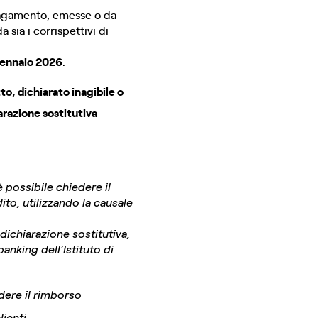
 pagamento, emesse o da
sia i corrispettivi di
 gennaio 2026
.
o, dichiarato inagibile o
arazione sostitutiva
è possibile chiedere il
ito, utilizzando la causale
dichiarazione sostitutiva,
anking dell’Istituto di
edere il rimborso
lienti.