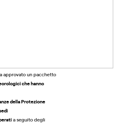
 ha approvato un pacchetto
eorologici che hanno
nanze della Protezione
sedi
berati
a seguito degli