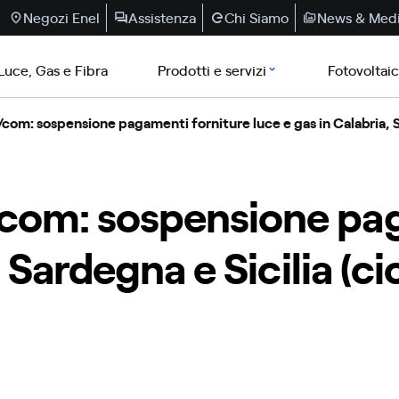
Negozi Enel
Assistenza
Chi Siamo
News & Med
Luce, Gas e Fibra
Prodotti e servizi
Fotovoltai
om: sospensione pagamenti forniture luce e gas in Calabria, Sa
com: sospensione pag
, Sardegna e Sicilia (c