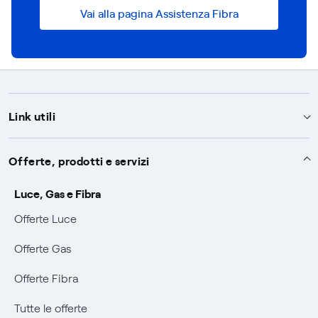
Vai alla pagina Assistenza Fibra
Link utili
Assistenza
Offerte, prodotti e servizi
Avvisi
Servizi
Luce, Gas e Fibra
SOS luce e gas
Offerte Luce
Servizio di salvaguardia
Collabora con noi
Conciliazioni e risoluzione delle controversie
Offerte Gas
Servizio default di distribuzione
Sponsorizzazioni
Modulistica e reclami
Negoziazione paritetica
Offerte Fibra
Tutele graduali
Diventa nostro partner
Moduli e documenti
Documenti Fibra
Informazioni Sisma
Tutte le offerte
FUI