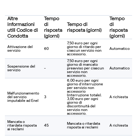
Altre
Tempo
Tempo
informazioni
di
Tempo di
di
utili Codice di
risposta
risposta (giorni)
risposta
Condotta
(giorni)
(giorni)
7,50 euro per ogni
Attivazione del
giorno di ritardo per
60
Automatico
servizio
ciascun servizio non
accessorio.
7,50 euro per ogni
giorno di mancato
Sospensione del
-
preavviso per ciascun
Automatico
servizio
servizio non
accessorio.
6,00 euro per ogni
giorno d’interruzione
per servizio non
accessorio
Malfunzionamento
(interruzione totale).
del servizio
3
A richiesta
3,00 euro per ogni
imputabile ad Enel
giorno di
discontinuità del
servizio non
accessorio.
Mancata o
Mancata o ritardata
ritardata risposta
45
A richiesta
risposta ai reclami
ai reclami