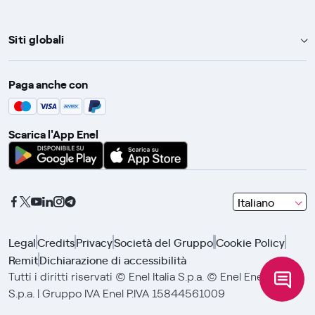
Siti globali
Enel Group
Paga anche con
Enel Green Power
Global Trading
Scarica l'App Enel
Global Procurement
Gridspertise
Open Innovability
seleziona
Italiano
una
lingua
Legal
Credits
Privacy
Società del Gruppo
Cookie Policy
con
Remit
Dichiarazione di accessibilità
le
frecce
Tutti i diritti riservati © Enel Italia S.p.a. © Enel Energia
e
S.p.a. | Gruppo IVA Enel P.IVA 15844561009
clicca