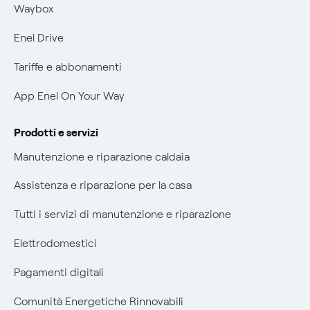
Mobilità Elettrica
Waybox
Informativa Privacy AI
Phishing e truffe online
Enel Drive
Verifica chi ti ha chiamato
Tariffe e abbonamenti
Agevolazione utenti con disabilità per offerte Fibra
App Enel On Your Way
Informativa RAEE
Prodotti e servizi
Manutenzione e riparazione caldaia
Assistenza e riparazione per la casa
Tutti i servizi di manutenzione e riparazione
Elettrodomestici
Pagamenti digitali
Comunità Energetiche Rinnovabili