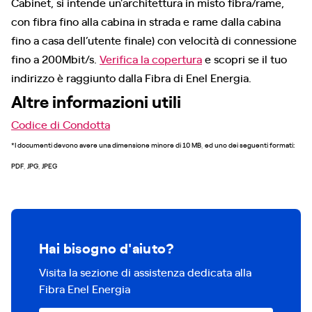
Cabinet, si intende un’architettura in misto fibra/rame,
con fibra fino alla cabina in strada e rame dalla cabina
fino a casa dell’utente finale) con velocità di connessione
fino a 200Mbit/s.
Verifica la copertura
e scopri se il tuo
indirizzo è raggiunto dalla Fibra di Enel Energia.
Altre informazioni utili
Codice di Condotta
*I documenti devono avere una dimensione minore di 10 MB, ed uno dei seguenti formati:
PDF, JPG, JPEG
Hai bisogno d'aiuto?
Visita la sezione di assistenza dedicata alla
Fibra Enel Energia