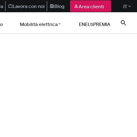
ia
Lavora con noi
Blog
Area clienti
IT
co
Mobilità elettrica
ENELtiPREMIA