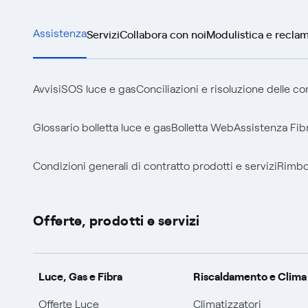
Servizi
Collabora con noi
Modulistica e reclam
Assistenza
Avvisi
SOS luce e gas
Conciliazioni e risoluzione delle c
Glossario bolletta luce e gas
Bolletta Web
Assistenza Fib
Condizioni generali di contratto prodotti e servizi
Rimbor
Offerte, prodotti e servizi
Luce, Gas e Fibra
Riscaldamento e Clima
Offerte Luce
Climatizzatori