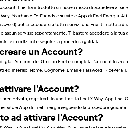
Account, Enel ha introdotto un nuovo modo di accedere ai serviz
 Way, Yourban e ForFriends e su sito e App di Enel Energia. Att
sword) potrai accedere a tutti i servizi che Enel ti mette a di
r ciascun servizio separatamente. Ti basterà accedere alla tua ar
rmini e condizioni e seguire la procedura guidata.
creare un Account?
di già l'Account del Gruppo Enel e completa l'account inserendo
rati ed inserisci Nome, Cognome, Email e Password. Riceverai 
ttivare l'Account?
 area privata, registrarti in uno tra sito Enel X Way, App Enel
a nel sito e App di Enel Energia seguendo la procedura guidata.
to ad attivare l'Account?
l X Way, in App Enel On Your Way, Yourban e ForFriends o nel si