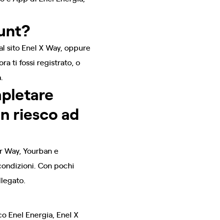
ount?
al sito Enel X Way, oppure
a ti fossi registrato, o
.
mpletare
n riesco ad
ur Way, Yourban e
condizioni. Con pochi
llegato.
co Enel Energia, Enel X