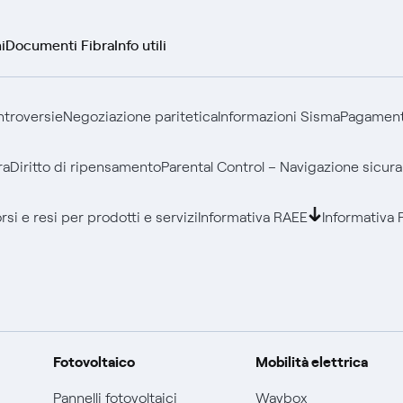
i
Documenti Fibra
Info utili
ontroversie
Negoziazione paritetica
Informazioni Sisma
Pagamenti
ra
Diritto di ripensamento
Parental Control – Navigazione sicura
si e resi per prodotti e servizi
Informativa RAEE
Informativa 
Fotovoltaico
Mobilità elettrica
Pannelli fotovoltaici
Waybox