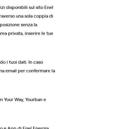
i disponibili sul sito Enel
raverso una sola coppia di
sposizione senza la
ea privata, inserire le tue
 i tuoi dati. In caso
una email per confermare la
 On Your Way, Yourban e
to e App di Enel Energia,