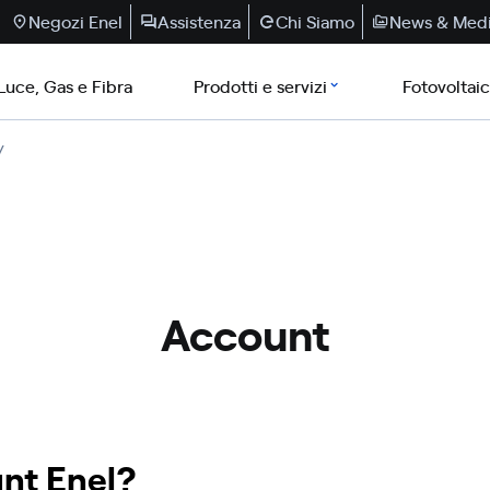
Negozi Enel
Assistenza
Chi Siamo
News & Med
Luce, Gas e Fibra
Prodotti e servizi
Fotovoltai
/
Account
unt Enel?