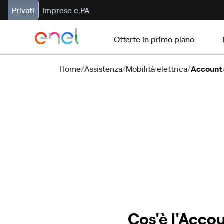
Privati
Imprese e PA
Offerte in primo piano
Home
/
Assistenza
/
Mobilità elettrica
/
Account
Cos'è l'Acco