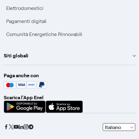
Elettrodomestici
Pagamenti digitali
Comunità Energetiche Rinnovabili
Siti globali
Enel Group
Paga anche con
Enel Green Power
Global Trading
Scarica l'App Enel
Global Procurement
Gridspertise
Open Innovability
seleziona
Italiano
una