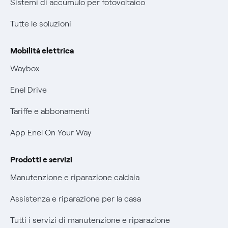
Sistemi di accumulo per fotovoltaico
Nuove regole europee per la protezione dei dati
Condizioni generali di contratto prodotti e servizi
Tutte le soluzioni
Offerte Placet non vulnerabili
Rimborsi e resi per prodotti e servizi
Offerta Tutela Vulnerabilità Gas
Mobilità elettrica
Informativa RAEE
Mobilità Elettrica
Waybox
Informativa Privacy AI
Phishing e truffe online
Enel Drive
Verifica chi ti ha chiamato
Tariffe e abbonamenti
Agevolazione utenti con disabilità per offerte Fibra
App Enel On Your Way
Informativa RAEE
Prodotti e servizi
Manutenzione e riparazione caldaia
Assistenza e riparazione per la casa
Tutti i servizi di manutenzione e riparazione