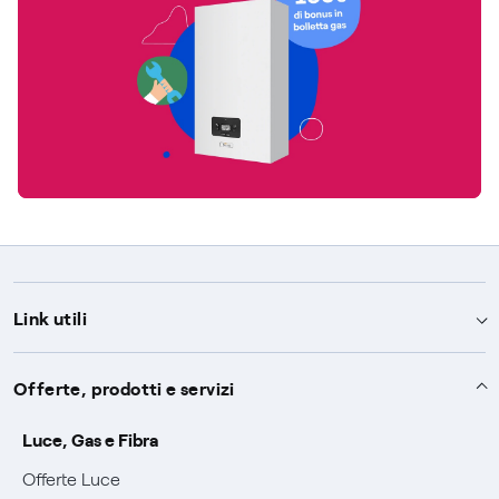
Link utili
Assistenza
Offerte, prodotti e servizi
Avvisi
Servizi
Luce, Gas e Fibra
SOS luce e gas
Offerte Luce
Servizio di salvaguardia
Collabora con noi