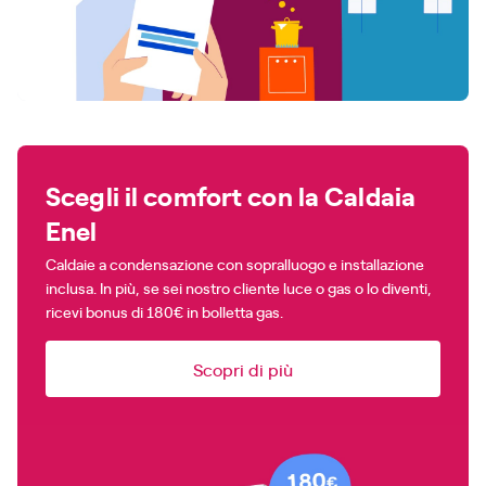
Scegli il comfort con la Caldaia
Enel
Caldaie a condensazione con sopralluogo e installazione
inclusa. In più, se sei nostro cliente luce o gas o lo diventi,
ricevi bonus di 180€ in bolletta gas.
Scopri di più