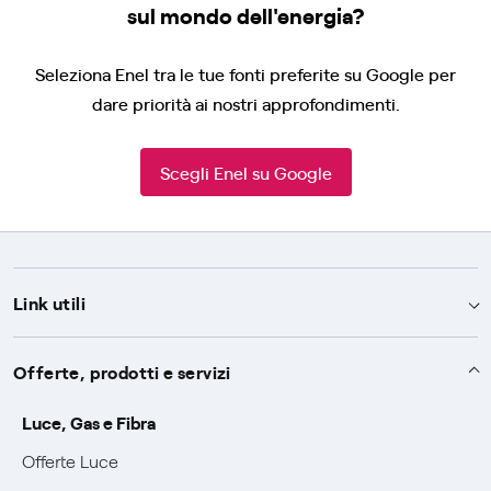
sul mondo dell'energia?
Seleziona Enel tra le tue fonti preferite su Google per
dare priorità ai nostri approfondimenti.
Scegli Enel su Google
Link utili
Assistenza
Offerte, prodotti e servizi
Avvisi
Servizi
Luce, Gas e Fibra
SOS luce e gas
Offerte Luce
Servizio di salvaguardia
Collabora con noi