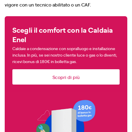
vigore con un tecnico abilitato o un CAF.
Scegli il comfort con la Caldaia
Enel
Caldaie a condensazione con sopralluogo e installazione
inclusa. In più, se sei nostro cliente luce o gas o lo diventi,
ricevi bonus di 180€ in bolletta gas.
Scopri di più