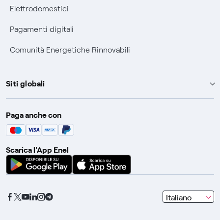
Elettrodomestici
Pagamenti digitali
Comunità Energetiche Rinnovabili
Siti globali
Enel Group
Paga anche con
Enel Green Power
Global Trading
Scarica l'App Enel
Global Procurement
Gridspertise
Open Innovability
seleziona
Italiano
una
lingua