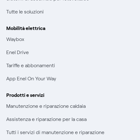
Condizioni generali di contratto prodotti e servizi
Tutte le soluzioni
Offerte Placet non vulnerabili
Rimborsi e resi per prodotti e servizi
Offerta Tutela Vulnerabilità Gas
Mobilità elettrica
Informativa RAEE
Mobilità Elettrica
Waybox
Informativa Privacy AI
Phishing e truffe online
Enel Drive
Verifica chi ti ha chiamato
Tariffe e abbonamenti
Agevolazione utenti con disabilità per offerte Fibra
App Enel On Your Way
Informativa RAEE
Prodotti e servizi
Manutenzione e riparazione caldaia
Assistenza e riparazione per la casa
Tutti i servizi di manutenzione e riparazione