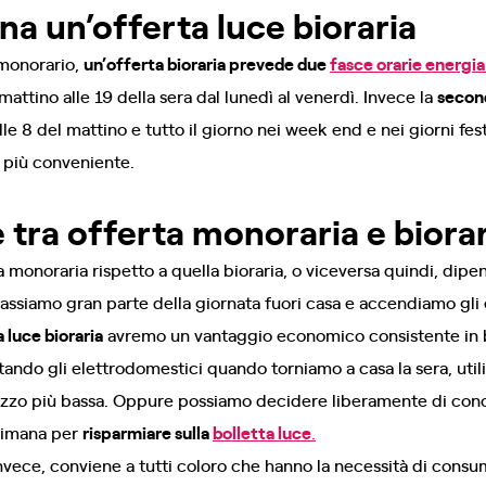
a un’offerta luce bioraria
 monorario,
un’offerta bioraria prevede due
fasce orarie energia
mattino alle 19 della sera dal lunedì al venerdì. Invece la
second
alle 8 del mattino e tutto il giorno nei week end e nei giorni fe
 più conveniente.
 tra offerta monoraria e biorar
 monoraria rispetto a quella bioraria, o viceversa quindi, dipe
assiamo gran parte della giornata fuori casa e accendiamo gli 
 luce bioraria
avremo un vantaggio economico consistente in b
ttando gli elettrodomestici quando torniamo a casa la sera, uti
prezzo più bassa. Oppure possiamo decidere liberamente di conce
ttimana per
risparmiare sulla
bolletta luce
.
invece, conviene a tutti coloro che hanno la necessità di cons