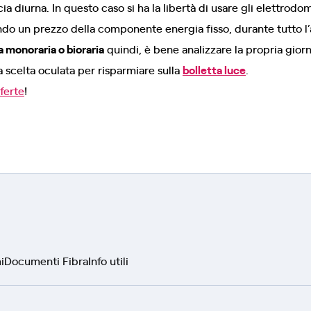
cia diurna. In questo caso si ha la libertà di usare gli elettrod
ndo un prezzo della componente energia fisso, durante tutto l’
a monoraria o bioraria
quindi, è bene analizzare la propria giorn
 scelta oculata per risparmiare sulla
bolletta luce
.
fferte
!
i
Documenti Fibra
Info utili