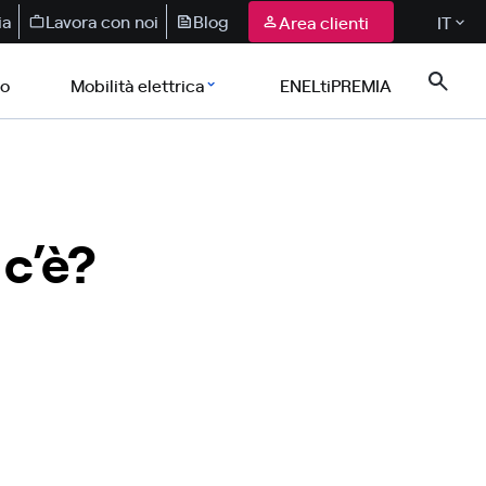
ia
Lavora con noi
Blog
Area clienti
IT
co
Mobilità elettrica
ENELtiPREMIA
 c’è?