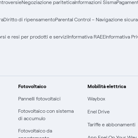
ontroversie
Negoziazione paritetica
Informazioni Sisma
Pagamenti
ra
Diritto di ripensamento
Parental Control – Navigazione sicura
si e resi per prodotti e servizi
Informativa RAEE
Informativa Pri
Fotovoltaico
Mobilità elettrica
Pannelli fotovoltaici
Waybox
Fotovoltaico con sistema
Enel Drive
di accumulo
Tariffe e abbonamenti
Fotovoltaico da
App Enel On Your Way