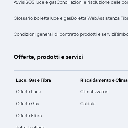
Avvisi
SOS luce e gas
Conciliazioni e risoluzione delle c
Glossario bolletta luce e gas
Bolletta Web
Assistenza Fib
Condizioni generali di contratto prodotti e servizi
Rimbor
Offerte, prodotti e servizi
Luce, Gas e Fibra
Riscaldamento e Clima
Offerte Luce
Climatizzatori
Offerte Gas
Caldaie
Offerte Fibra
Tutte le offerte