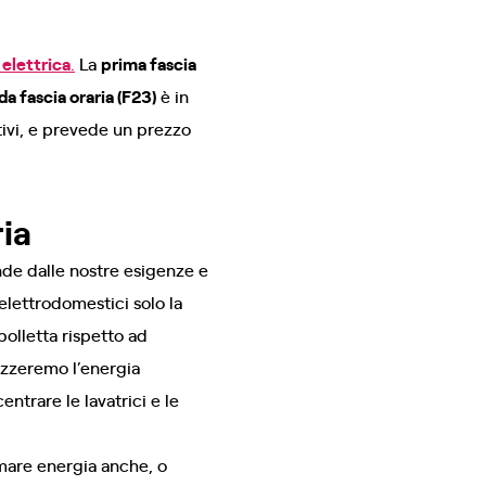
 elettrica
.
La
prima fascia
a fascia oraria (F23)
è in
stivi, e prevede un prezzo
ia
nde dalle nostre esigenze e
elettrodomestici solo la
olletta rispetto ad
lizzeremo l’energia
ntrare le lavatrici e le
umare energia anche, o