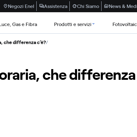
Negozi Enel
Assistenza
Chi Siamo
News & Med
Luce, Gas e Fibra
Prodotti e servizi
Fotovoltai
a, che differenza c’è?
/
oraria, che differenza