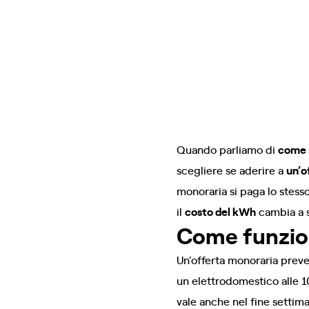
Quando parliamo di
come r
scegliere se aderire a
un’o
monoraria si paga lo stess
il
costo del kWh
cambia a s
Come funzion
Un’offerta monoraria prev
un elettrodomestico alle 10
vale anche nel fine settim