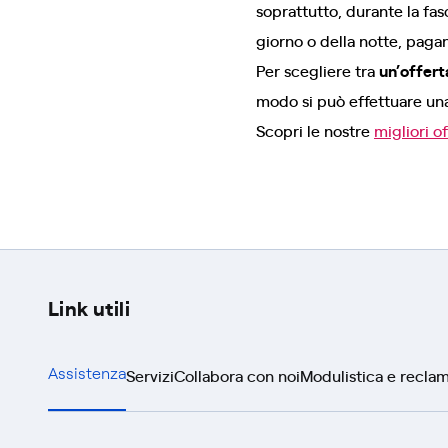
soprattutto, durante la fas
giorno o della notte, paga
Per scegliere tra
un’offert
modo si può effettuare una
Scopri le nostre
migliori o
Link utili
Servizi
Collabora con noi
Modulistica e reclam
Assistenza