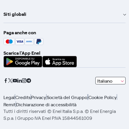
Siti globali
Enel Group
Paga anche con
Enel Green Power
Global Trading
Scarica l'App Enel
Global Procurement
Gridspertise
Open Innovability
seleziona
Italiano
una
lingua
Legal
Credits
Privacy
Società del Gruppo
Cookie Policy
con
Remit
Dichiarazione di accessibilità
le
frecce
Tutti i diritti riservati © Enel Italia S.p.a. © Enel Energia
e
S.p.a. | Gruppo IVA Enel P.IVA 15844561009
clicca