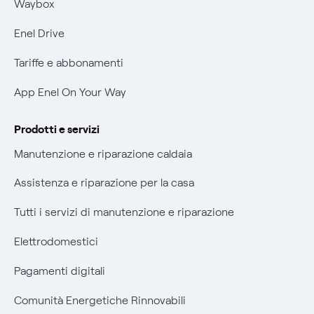
Mobilità Elettrica
Waybox
Informativa Privacy AI
Phishing e truffe online
Enel Drive
Verifica chi ti ha chiamato
Tariffe e abbonamenti
Agevolazione utenti con disabilità per offerte Fibra
App Enel On Your Way
Informativa RAEE
Prodotti e servizi
Manutenzione e riparazione caldaia
Assistenza e riparazione per la casa
Tutti i servizi di manutenzione e riparazione
Elettrodomestici
Pagamenti digitali
Comunità Energetiche Rinnovabili