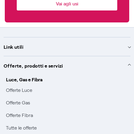
Vai agli usi
Link utili
Assistenza
Offerte, prodotti e servizi
Avvisi
Servizi
Luce, Gas e Fibra
SOS luce e gas
Offerte Luce
Servizio di salvaguardia
Collabora con noi
Conciliazioni e risoluzione delle controversie
Offerte Gas
Servizio default di distribuzione
Sponsorizzazioni
Modulistica e reclami
Negoziazione paritetica
Offerte Fibra
Tutele graduali
Diventa nostro partner
Moduli e documenti
Documenti Fibra
Informazioni Sisma
Tutte le offerte
FUI
Modulistica reclami