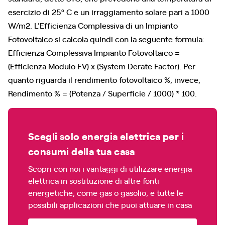
esercizio di 25º C e un irraggiamento solare pari a 1000
W/m2. L’Efficienza Complessiva di un Impianto
Fotovoltaico si calcola quindi con la seguente formula:
Efficienza Complessiva Impianto Fotovoltaico =
(Efficienza Modulo FV) x (System Derate Factor). Per
quanto riguarda il rendimento fotovoltaico %, invece,
Rendimento % = (Potenza / Superficie / 1000) * 100.
Scegli solo energia elettrica per i
consumi della tua casa
Scopri con noi i vantaggi di utilizzare energia
elettrica in sostituzione di altre fonti
energetiche, come gas o gasolio, e tutte le
possibili applicazioni che puoi attuare in casa