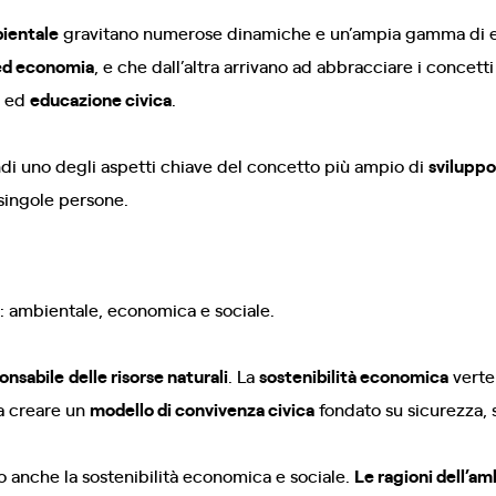
bientale
gravitano numerose dinamiche e un’ampia gamma di ele
ed economia
, e che dall’altra arrivano ad abbracciare i concett
ed
educazione civica
.
di uno degli aspetti chiave del concetto più ampio di
sviluppo
 singole persone.
tà: ambientale, economica e sociale.
ponsabile
delle risorse naturali
. La
sostenibilità economica
verte
 a creare un
modello di convivenza civica
fondato su sicurezza, s
 anche la sostenibilità economica e sociale.
Le ragioni dell’a