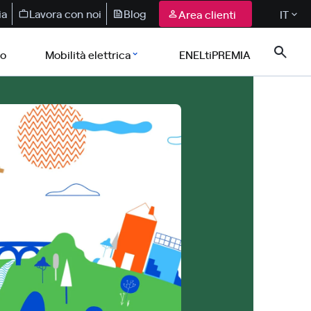
ia
Lavora con noi
Blog
Area clienti
IT
co
Mobilità elettrica
ENELtiPREMIA