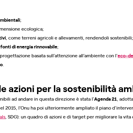
ambientali
;
imensione ecologica;
ivi
, come terreni agricoli e allevamenti, rendendoli sostenibili
o
fonti di energia rinnovabile
;
 progettazione basata sull’attenzione all’ambiente con l’
eco-de
co
.
le azioni per la sostenibilità a
bili ad andare in questa direzione è stata l’
Agenda 21
, adott
el 2015, l’Onu ha poi ulteriormente ampliato il piano d’interve
als
, SDG): un quadro di azioni e di target per migliorare la vit