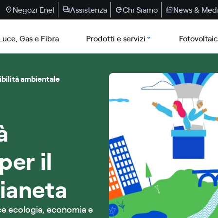
Negozi Enel
Assistenza
Chi Siamo
News & Med
Luce, Gas e Fibra
Prodotti e servizi
Fotovoltai
bilità ambientale
à
er il
pianeta
ce ecologia, economia e