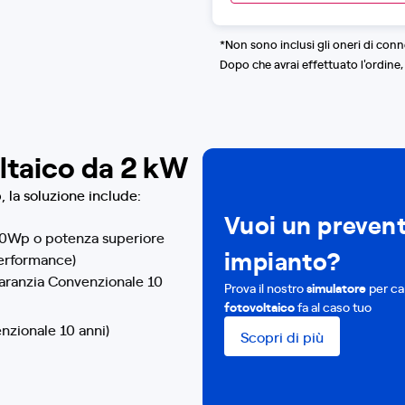
eventualmente richiesti dagl
collaudo, pulizia aree di la
con l'attività, dichiarazion
*Non sono inclusi gli oneri di con
come moduli aggiuntivi le s
Dopo che avrai effettuato l'ordine,
strutture per tetto piano.
ltaico da 2 kW
 la soluzione include:
Vuoi un prevent
400Wp o potenza superiore
impianto?
performance)
Garanzia Convenzionale 10
Prova il nostro
simulatore
per ca
fotovoltaico
fa al caso tuo
nzionale 10 anni)
Scopri di più