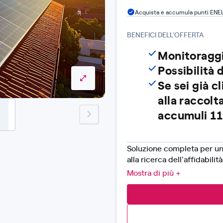
Acquista e accumula punti ENE
BENEFICI DELL'OFFERTA
Monitoragg
Possibilità d
Se sei già c
alla raccol
accumuli 11
next-image
Soluzione completa per un 
alla ricerca dell'affidabili
consente di risparmiare sul
Mostra di più +
chiavi in mano e comprende
pratiche amministrative e s
inclusi configurazione del
autorizzative e paesaggistic