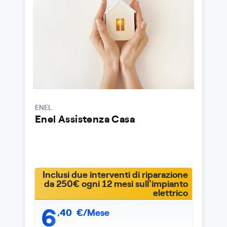
ENEL
Enel Assistenza Casa
Inclusi due interventi di riparazione
da 250€ ogni 12 mesi sull'impianto
elettrico
6
,
40
€/Mese