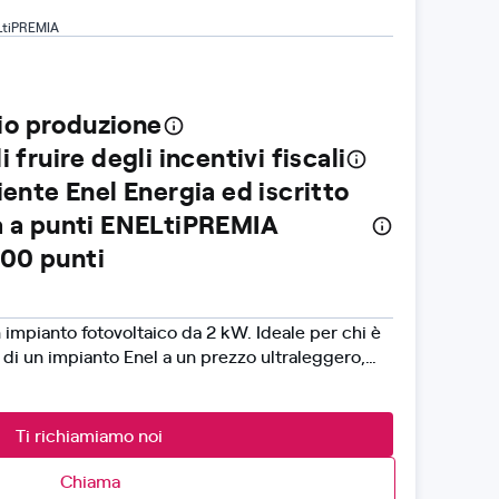
LtiPREMIA
io produzione
i fruire degli incentivi fiscali
liente Enel Energia ed iscritto
ta a punti ENELtiPREMIA
00 punti
impianto fotovoltaico da 2 kW. Ideale per chi è
tà di un impianto Enel a un prezzo ultraleggero,
la bolletta grazie all'autoconsumo. L'offerta è
 progettazione e installazione, gestione delle
maltimento dei moduli a fine vita. Sono inoltre
Ti richiamiamo noi
 sistema di monitoraggio, assistenza pratiche
a (sono esclusi oneri o diritti di segreteria
Chiama