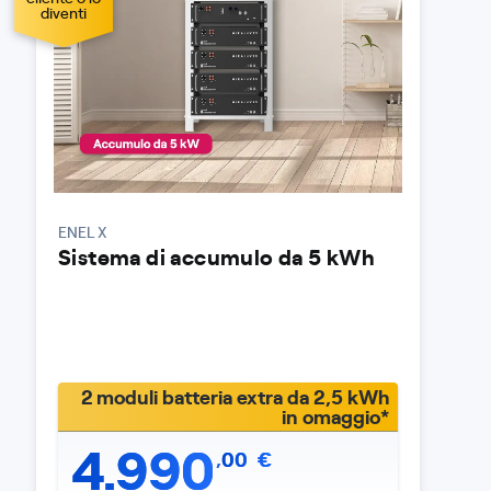
diventi
ENEL X
Sistema di accumulo da 5 kWh
2 moduli batteria extra da 2,5 kWh
in omaggio*
4.990
,
00
€