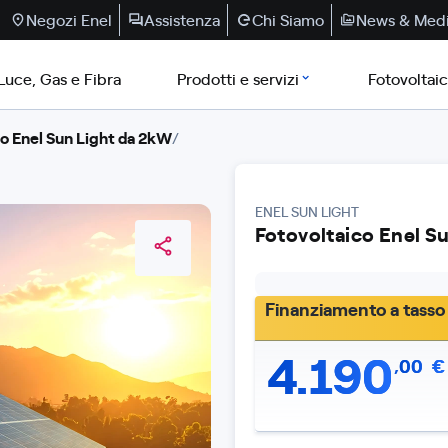
Negozi Enel
Assistenza
Chi Siamo
News & Med
Luce, Gas e Fibra
Prodotti e servizi
Fotovoltai
o Enel Sun Light da 2kW
/
ENEL SUN LIGHT
Fotovoltaico Enel S
Finanziamento a tasso a
4.190
,
00
€