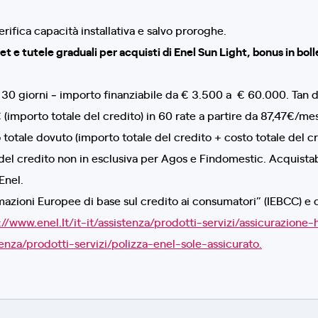
rifica capacità installativa e salvo proroghe.
t e tutele graduali per acquisti di Enel Sun Light, bonus in bo
a 30 giorni ‐ importo finanziabile da € 3.500 a € 60.000. Tan
 (importo totale del credito) in 60 rate a partire da 87,47€/mes
o totale dovuto (importo totale del credito + costo totale del c
el credito non in esclusiva per Agos e Findomestic. Acquistabil
Enel.
azioni Europee di base sul credito ai consumatori” (IEBCC) e cop
://www.enel.It/it-it/assistenza/prodotti-servizi/assicurazione-
tenza/prodotti-servizi/polizza-enel-sole-assicurato.