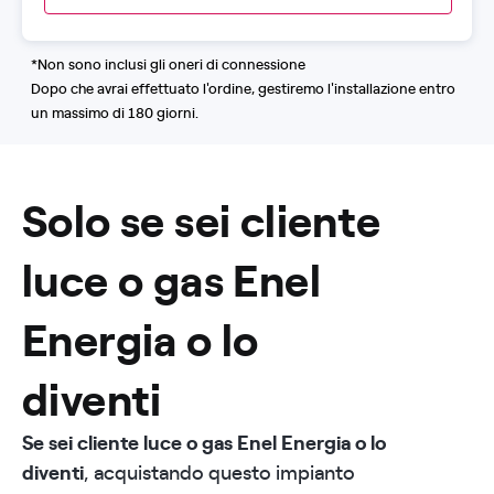
smaltimento dei moduli a fine vita. Sono inoltre
inclusi configurazione del sistema di
monitoraggio, assistenza pratiche autorizzative e
*Non sono inclusi gli oneri di connessione
paesaggistica (sono esclusi oneri o diritti di
Dopo che avrai effettuato l'ordine, gestiremo l'installazione entro
segreteria eventualmente richiesti dagli uffici
un massimo di 180 giorni.
autorizzativi preposti), verifiche e collaudo, pulizia
aree di lavoro; smaltimento imballaggi e rifiuti
prodotti con l'attività, dichiarazione di conformità,
Solo se sei cliente
oneri di sicurezza. Sono previste come moduli
aggiuntivi le seguenti opzioni: installazione su isole
minori, strutture per tetto piano.
luce o gas Enel
Energia o lo
diventi
Se sei cliente luce o gas Enel Energia o lo
diventi
, acquistando questo impianto