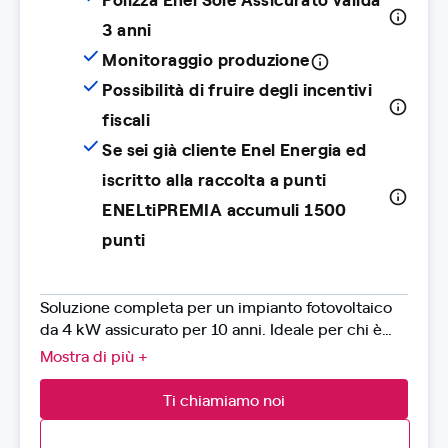
3 anni
Monitoraggio produzione
Possibilità di fruire degli incentivi
fiscali
Se sei già cliente Enel Energia ed
iscritto alla raccolta a punti
ENELtiPREMIA accumuli 1500
punti
Soluzione completa per un impianto fotovoltaico
da 4 kW assicurato per 10 anni. Ideale per chi è
alla ricerca di design ed alte performance,
Mostra di più +
consente di risparmiare sulla bolletta grazie
all'autoconsumo. L'offerta è chiavi in mano e
Ti chiamiamo noi
comprende progettazione e installazione,
gestione delle pratiche amministrative e