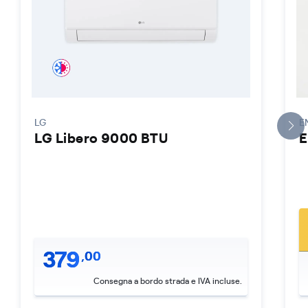
LG
E
LG Libero 9000 BTU
E
379
,
00
Consegna a bordo strada e IVA incluse.