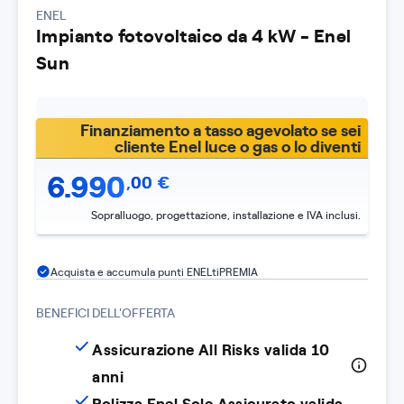
ENEL
Impianto fotovoltaico da 4 kW - Enel
Sun
Finanziamento a tasso agevolato se sei
cliente Enel luce o gas o lo diventi
6.990
,
00
€
Sopralluogo, progettazione, installazione e IVA inclusi.
Acquista e accumula punti ENELtiPREMIA
BENEFICI DELL'OFFERTA
Assicurazione All Risks valida 10
anni
Polizza Enel Sole Assicurato valida