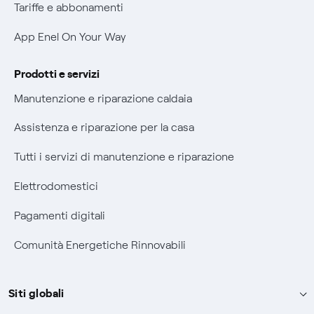
Verifica chi ti ha chiamato
Tariffe e abbonamenti
Agevolazione utenti con disabilità per offerte Fibra
App Enel On Your Way
Informativa RAEE
Prodotti e servizi
Manutenzione e riparazione caldaia
Assistenza e riparazione per la casa
Tutti i servizi di manutenzione e riparazione
Elettrodomestici
Pagamenti digitali
Comunità Energetiche Rinnovabili
Siti globali