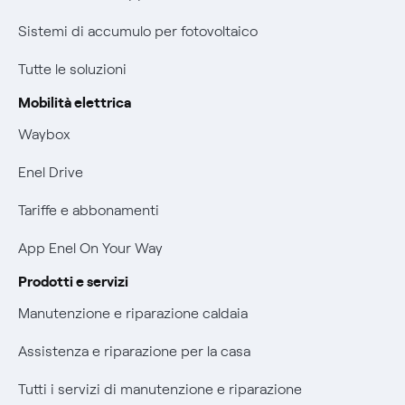
Parental Control – Navigazione sicura
Certificazioni
Sistemi di accumulo per fotovoltaico
Informazioni precontrattuali prodotti e servizi
Nuove regole europee per la protezione dei dati
Tutte le soluzioni
Condizioni generali di contratto prodotti e servizi
Offerte Placet non vulnerabili
Mobilità elettrica
Rimborsi e resi per prodotti e servizi
Waybox
Offerta Tutela Vulnerabilità Gas
Informativa RAEE
Enel Drive
Mobilità Elettrica
Informativa Privacy AI
Tariffe e abbonamenti
Phishing e truffe online
App Enel On Your Way
Verifica chi ti ha chiamato
Prodotti e servizi
Agevolazione utenti con disabilità per offerte Fibra
Manutenzione e riparazione caldaia
Informativa RAEE
Assistenza e riparazione per la casa
Tutti i servizi di manutenzione e riparazione