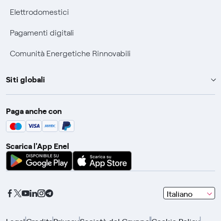
Elettrodomestici
Pagamenti digitali
Comunità Energetiche Rinnovabili
Siti globali
Enel Group
Paga anche con
Enel Green Power
Global Trading
Scarica l'App Enel
Global Procurement
Gridspertise
Open Innovability
seleziona
Italiano
una
lingua