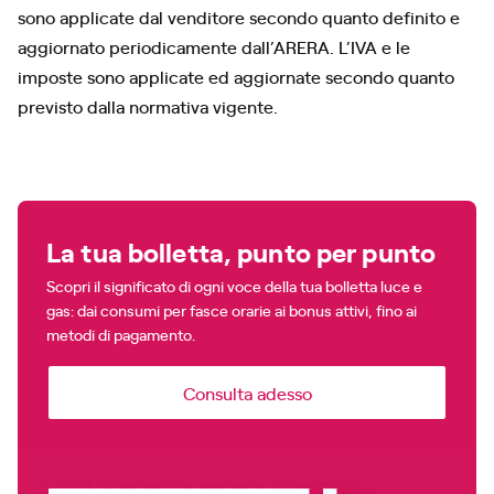
sono applicate dal venditore secondo quanto definito e
aggiornato periodicamente dall’ARERA. L’IVA e le
imposte sono applicate ed aggiornate secondo quanto
previsto dalla normativa vigente.
La tua bolletta, punto per punto
Scopri il significato di ogni voce della tua bolletta luce e
gas: dai consumi per fasce orarie ai bonus attivi, fino ai
metodi di pagamento.
Consulta adesso