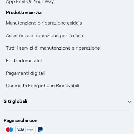
App Enel On Your Way
Verifica chi ti ha chiamato
Prodotti e servizi
Agevolazione utenti con disabilità per offerte Fibra
Manutenzione e riparazione caldaia
Informativa RAEE
Assistenza e riparazione per la casa
Tutti i servizi di manutenzione e riparazione
Elettrodomestici
Pagamenti digitali
Comunità Energetiche Rinnovabili
Siti globali
Enel Group
Paga anche con
Enel Green Power