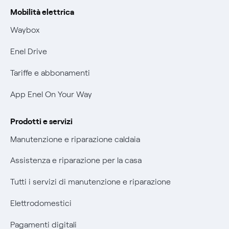
Rimborsi e resi per prodotti e servizi
Offerta Tutela Vulnerabilità Gas
Mobilità elettrica
Informativa RAEE
Mobilità Elettrica
Waybox
Informativa Privacy AI
Phishing e truffe online
Enel Drive
Verifica chi ti ha chiamato
Tariffe e abbonamenti
Agevolazione utenti con disabilità per offerte Fibra
App Enel On Your Way
Informativa RAEE
Prodotti e servizi
Manutenzione e riparazione caldaia
Assistenza e riparazione per la casa
Tutti i servizi di manutenzione e riparazione
Elettrodomestici
Pagamenti digitali