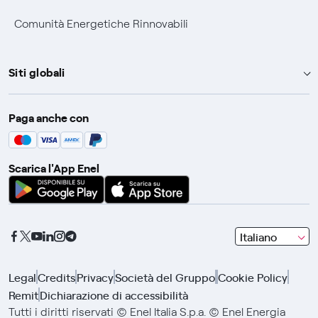
Comunità Energetiche Rinnovabili
Siti globali
Enel Group
Paga anche con
Enel Green Power
Global Trading
Scarica l'App Enel
Global Procurement
Gridspertise
Open Innovability
seleziona
Italiano
una
lingua
Legal
Credits
Privacy
Società del Gruppo
Cookie Policy
con
Remit
Dichiarazione di accessibilità
le
frecce
Tutti i diritti riservati © Enel Italia S.p.a. © Enel Energia