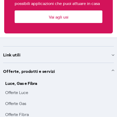
possibili applicazioni che puoi attuare in casa
Vai agli usi
Link utili
Assistenza
Offerte, prodotti e servizi
Avvisi
Servizi
Luce, Gas e Fibra
SOS luce e gas
Offerte Luce
Servizio di salvaguardia
Collabora con noi
Conciliazioni e risoluzione delle controversie
Offerte Gas
Servizio default di distribuzione
Sponsorizzazioni
Modulistica e reclami
Negoziazione paritetica
Offerte Fibra
Tutele graduali