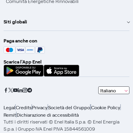
Comunità Energetiche Rinnovabili
Siti globali
Enel Group
Paga anche con
Enel Green Power
Global Trading
Scarica l'App Enel
Global Procurement
Gridspertise
Open Innovability
seleziona
Italiano
una
lingua
Legal
Credits
Privacy
Società del Gruppo
Cookie Policy
con
Remit
Dichiarazione di accessibilità
le
frecce
Tutti i diritti riservati © Enel Italia S.p.a. © Enel Energia
e
S.p.a. | Gruppo IVA Enel P.IVA 15844561009