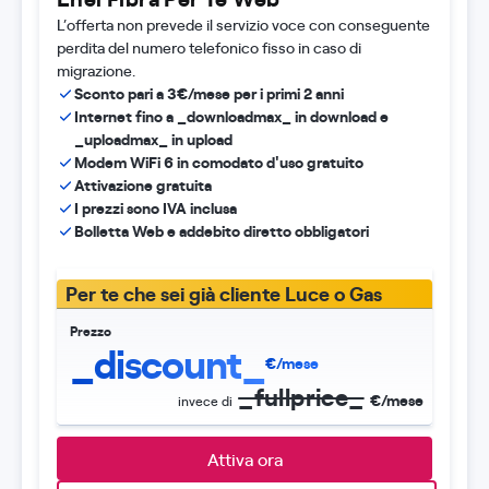
L’offerta non prevede il servizio voce con conseguente
perdita del numero telefonico fisso in caso di
migrazione.
Sconto pari a 3€/mese per i primi 2 anni
Internet fino a _downloadmax_ in download e
_uploadmax_ in upload
Modem WiFi 6 in comodato d'uso gratuito
Attivazione gratuita
I prezzi sono IVA inclusa
Bolletta Web e addebito diretto obbligatori
Per te che sei già cliente Luce o Gas
Prezzo
_discount_
€/mese
_fullprice_
€/mese
invece di
Attiva ora