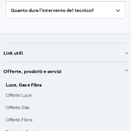
Quanto dura l'intervento del tecnico?
Link utili
Assistenza
Offerte, prodotti e servizi
Avvisi
Servizi
Luce, Gas e Fibra
SOS luce e gas
Offerte Luce
Servizio di salvaguardia
Collabora con noi
Conciliazioni e risoluzione delle controversie
Offerte Gas
Servizio default di distribuzione
Sponsorizzazioni
Modulistica e reclami
Negoziazione paritetica
Offerte Fibra
Tutele graduali
Diventa nostro partner
Moduli e documenti
Documenti Fibra