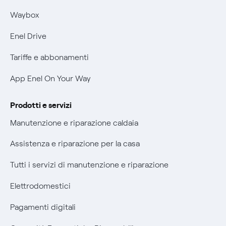
Informativa RAEE
Mobilità Elettrica
Waybox
Informativa Privacy AI
Phishing e truffe online
Enel Drive
Verifica chi ti ha chiamato
Tariffe e abbonamenti
Agevolazione utenti con disabilità per offerte Fibra
App Enel On Your Way
Informativa RAEE
Prodotti e servizi
Manutenzione e riparazione caldaia
Assistenza e riparazione per la casa
Tutti i servizi di manutenzione e riparazione
Elettrodomestici
Pagamenti digitali