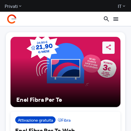
Privati
IT
Enel Fibra Per Te
Attivazione gratuita
Fibra
Enel Fibra Per Te Web