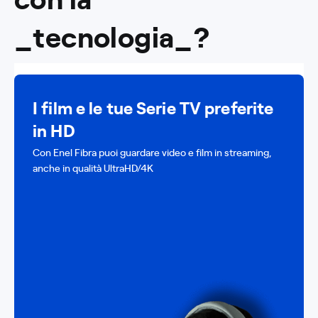
_tecnologia_?
I film e le tue Serie TV preferite
in HD
Con Enel Fibra puoi guardare video e film in streaming,
anche in qualità UltraHD/4K