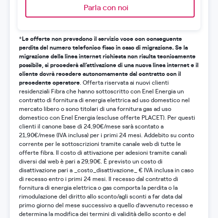
Parla con noi
Le offerte non prevedono il servizio voce con conseguente
*
perdita del numero telefonico fisso in caso di migrazione. Se la
migrazione della linea internet richiesta non risulta tecnicamente
possibile, si procederà all’attivazione di una nuova linea internet e il
cliente dovrà recedere autonomamente dal contratto con il
precedente operatore
. Offerta riservata ai nuovi clienti
residenziali Fibra che hanno sottoscritto con Enel Energia un
contratto di fornitura di energia elettrica ad uso domestico nel
mercato libero o sono titolari di una fornitura gas ad uso
domestico con Enel Energia (escluse offerte PLACET). Per questi
clienti il canone base di 24,90€/mese sarà scontato a
21,90€/mese (IVA inclusa) per i primi 24 mesi. Addebito su conto
corrente per le sottoscrizioni tramite canale web di tutte le
offerte fibra. Il costo di attivazione per adesioni tramite canali
diversi dal web è pari a 29,90€. È previsto un costo di
disattivazione pari a _costo_disattivazione_ € IVA inclusa in caso
di recesso entro i primi 24 mesi. Il recesso dal contratto di
fornitura di energia elettrica o gas comporta la perdita o la
rimodulazione del diritto allo sconto/agli sconti a far data dal
primo giorno del mese successivo a quello d’avvenuto recesso e
determina la modifica dei termini di validità dello sconto e del