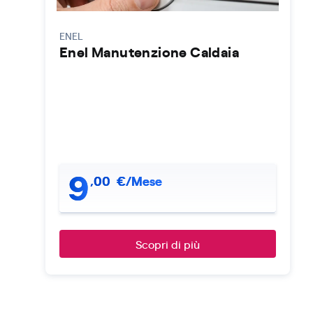
ENEL
Enel Manutenzione Caldaia
9
,
00
€/Mese
Scopri di più