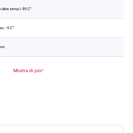
(alte temp.): 95 C°
zo: -5 C°
min
Mostra di più