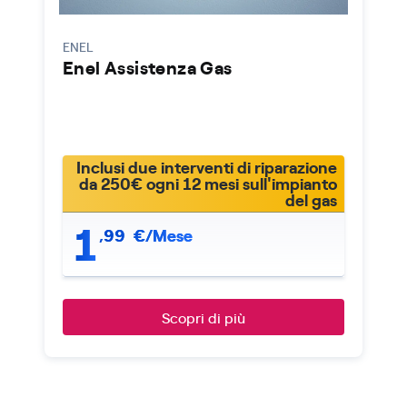
ENEL
Enel Assistenza Gas
Inclusi due interventi di riparazione
da 250€ ogni 12 mesi sull'impianto
del gas
1
,
99
€/Mese
Scopri di più