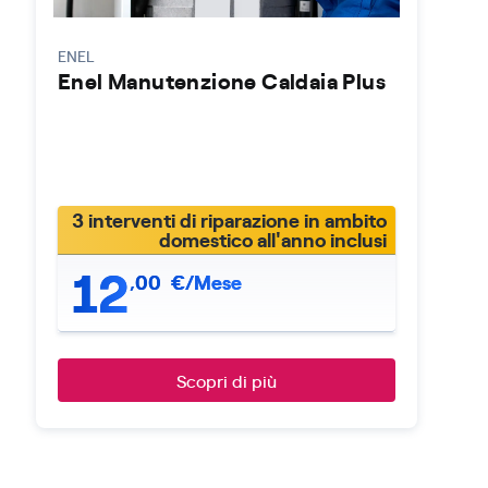
ENEL
Enel Manutenzione Caldaia Plus
3 interventi di riparazione in ambito
domestico all'anno inclusi
12
,
00
€/Mese
Scopri di più