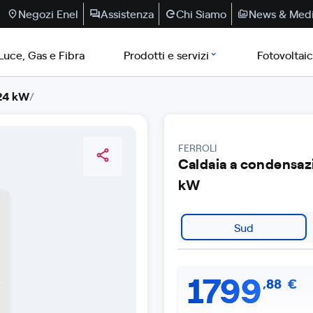
Negozi Enel
Assistenza
Chi Siamo
News & Med
Luce, Gas e Fibra
Prodotti e servizi
Fotovoltai
 24 kW
/
FERROLI
Caldaia a condensaz
kW
Sud
1799
,
88
€