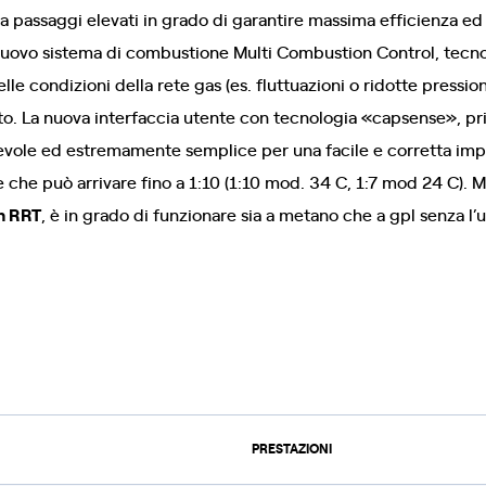
a passaggi elevati in grado di garantire massima efficienza ed 
 nuovo sistema di combustione Multi Combustion Control, tecno
delle condizioni della rete gas (es. fluttuazioni o ridotte press
to. La nuova interfaccia utente con tecnologia «capsense», priv
gevole ed estremamente semplice per una facile e corretta imp
 che può arrivare fino a 1:10 (1:10 mod. 34 C, 1:7 mod 24 C). M
ch RRT
, è in grado di funzionare sia a metano che a gpl senza l’u
PRESTAZIONI