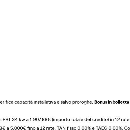
erifica capacità installativa e salvo proroghe.
Bonus in bolletta
h RRT 34 kw a 1.907,88€ (importo totale del credito) in 12 rat
88€ a 5.000€ fino a 12 rate. TAN fisso 0,00% e TAEG 0,00%. Cost