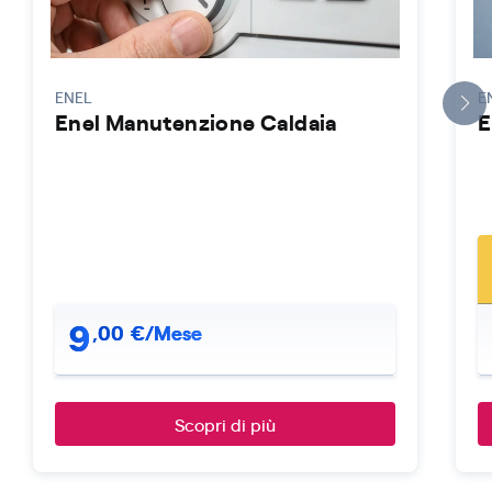
ENEL
E
Enel Manutenzione Caldaia
E
9
,
00
€/Mese
Scopri di più