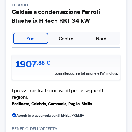
FERROLI
Caldaia a condensazione Ferroli
Bluehelix Hitech RRT 34 kW
Sud
Centro
Nord
1907
,
88
€
Sopralluogo, installazione e IVA inclusi.
I prezzi mostrati sono validi per le seguenti
regioni:
Basilicata, Calabria, Campania, Puglia, Sicilia.
Acquista e accumula punti ENELtiPREMIA
BENEFICI DELL'OFFERTA