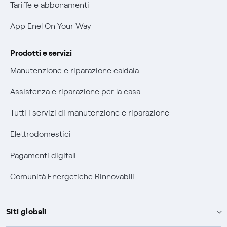
Verifica chi ti ha chiamato
Tariffe e abbonamenti
Agevolazione utenti con disabilità per offerte Fibra
App Enel On Your Way
Informativa RAEE
Prodotti e servizi
Manutenzione e riparazione caldaia
Assistenza e riparazione per la casa
Tutti i servizi di manutenzione e riparazione
Elettrodomestici
Pagamenti digitali
Comunità Energetiche Rinnovabili
Siti globali