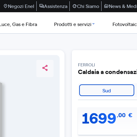
Negozi Enel
Assistenza
Chi Siamo
News & Med
Luce, Gas e Fibra
Prodotti e servizi
Fotovoltai
FERROLI
Caldaia a condensazi
Sud
1699
,
00
€