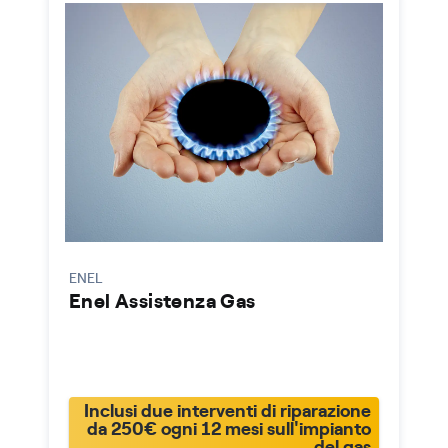
ENEL
Enel Assistenza Gas
Inclusi due interventi di riparazione
da 250€ ogni 12 mesi sull'impianto
del gas