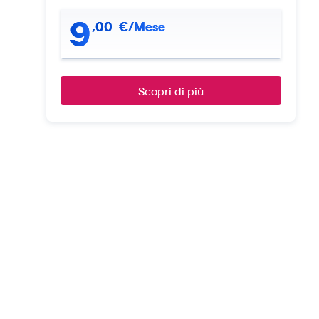
9
,
00
€/Mese
Scopri di più