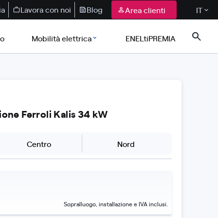
ia
Lavora con noi
Blog
Area clienti
IT
co
Mobilità elettrica
ENELtiPREMIA
one Ferroli Kalis 34 kW
Centro
Nord
Sopralluogo, installazione e IVA inclusi.