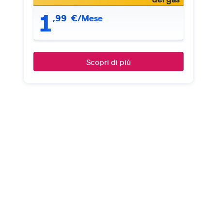
1
,
99
€/Mese
Scopri di più