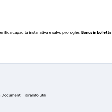
erifica capacità installativa e salvo proroghe.
Bonus in bolletta
i
Documenti Fibra
Info utili