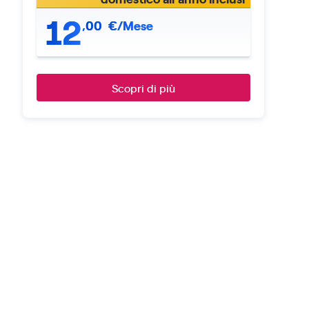
12
,
00
€/Mese
Scopri di più