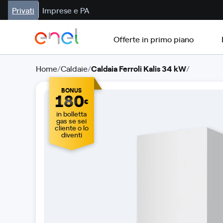
Privati
Imprese e PA
Offerte in primo piano
Home
/
Caldaie
/
Caldaia Ferroli Kalis 34 kW
/
BONUS
180
€
in bolletta
gas se sei
cliente o lo
diventi