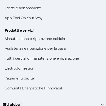
Verifica chi ti ha chiamato
Tariffe e abbonamenti
Agevolazione utenti con disabilità per offerte Fibra
App Enel On Your Way
Informativa RAEE
Prodotti e servizi
Manutenzione e riparazione caldaia
Assistenza e riparazione per la casa
Tutti i servizi di manutenzione e riparazione
Elettrodomestici
Pagamenti digitali
Comunità Energetiche Rinnovabili
Siti globali