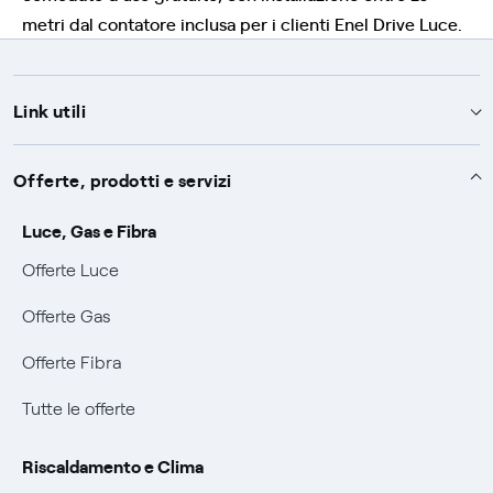
metri dal contatore inclusa per i clienti Enel Drive Luce.
Link utili
Assistenza
Offerte, prodotti e servizi
Avvisi
Servizi
Luce, Gas e Fibra
SOS luce e gas
Offerte Luce
Servizio di salvaguardia
Collabora con noi
Conciliazioni e risoluzione delle controversie
Offerte Gas
Servizio default di distribuzione
Sponsorizzazioni
Modulistica e reclami
Negoziazione paritetica
Offerte Fibra
Tutele graduali
Diventa nostro partner
Moduli e documenti
Documenti Fibra
Informazioni Sisma
Tutte le offerte
FUI
Modulistica reclami
Trasparenza Tariffaria Fibra
Info utili
Pagamenti online facili e veloci con Enel Energia
Riscaldamento e Clima
Trasparenza Tecnica Fibra
Piano salva Black out (PESSE)