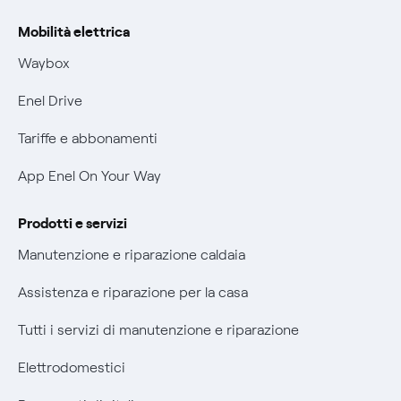
Rimborsi e resi per prodotti e servizi
Offerta Tutela Vulnerabilità Gas
Mobilità elettrica
Informativa RAEE
Mobilità Elettrica
Waybox
Informativa Privacy AI
Phishing e truffe online
Enel Drive
Verifica chi ti ha chiamato
Tariffe e abbonamenti
Agevolazione utenti con disabilità per offerte Fibra
App Enel On Your Way
Informativa RAEE
Prodotti e servizi
Manutenzione e riparazione caldaia
Assistenza e riparazione per la casa
Tutti i servizi di manutenzione e riparazione
Elettrodomestici