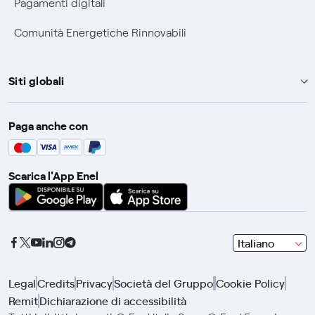
Pagamenti digitali
Comunità Energetiche Rinnovabili
Siti globali
Enel Group
Paga anche con
Enel Green Power
Global Trading
Scarica l'App Enel
Global Procurement
Gridspertise
Open Innovability
seleziona
Italiano
una
lingua
Legal
Credits
Privacy
Società del Gruppo
Cookie Policy
con
Remit
Dichiarazione di accessibilità
le