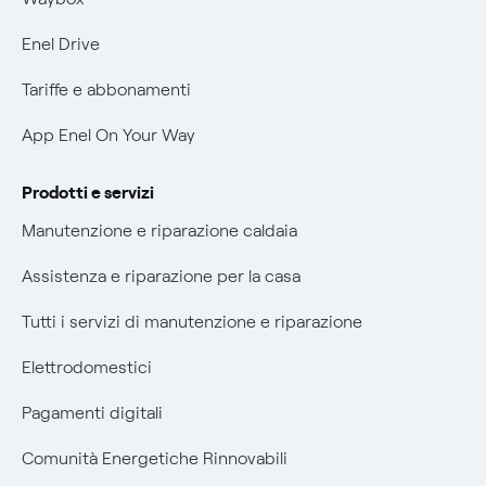
Informativa Privacy AI
Phishing e truffe online
Enel Drive
Verifica chi ti ha chiamato
Tariffe e abbonamenti
Agevolazione utenti con disabilità per offerte Fibra
App Enel On Your Way
Informativa RAEE
Prodotti e servizi
Manutenzione e riparazione caldaia
Assistenza e riparazione per la casa
Tutti i servizi di manutenzione e riparazione
Elettrodomestici
Pagamenti digitali
Comunità Energetiche Rinnovabili