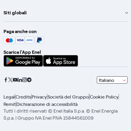
Siti globali
Enel Group
Paga anche con
Enel Green Power
Global Trading
Scarica l'App Enel
Global Procurement
Gridspertise
Open Innovability
seleziona
Italiano
una
lingua
Legal
Credits
Privacy
Società del Gruppo
Cookie Policy
con
Remit
Dichiarazione di accessibilità
le
frecce
Tutti i diritti riservati © Enel Italia S.p.a. © Enel Energia
e
S.p.a. | Gruppo IVA Enel P.IVA 15844561009
clicca