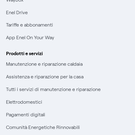
Informativa Privacy AI
Phishing e truffe online
Enel Drive
Verifica chi ti ha chiamato
Tariffe e abbonamenti
Agevolazione utenti con disabilità per offerte Fibra
App Enel On Your Way
Informativa RAEE
Prodotti e servizi
Manutenzione e riparazione caldaia
Assistenza e riparazione per la casa
Tutti i servizi di manutenzione e riparazione
Elettrodomestici
Pagamenti digitali
Comunità Energetiche Rinnovabili