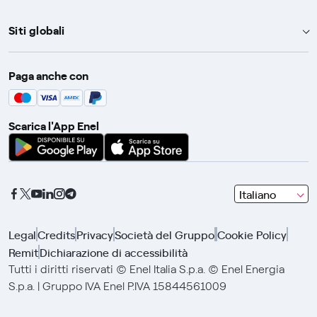
Siti globali
Enel Group
Paga anche con
Enel Green Power
Global Trading
Scarica l'App Enel
Global Procurement
Gridspertise
Open Innovability
seleziona
Italiano
una
lingua
Legal
Credits
Privacy
Società del Gruppo
Cookie Policy
con
Remit
Dichiarazione di accessibilità
le
frecce
Tutti i diritti riservati © Enel Italia S.p.a. © Enel Energia
e
S.p.a. | Gruppo IVA Enel P.IVA 15844561009
clicca