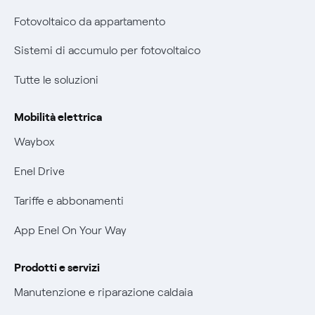
Parental Control – Navigazione sicura
Fotovoltaico da appartamento
Certificazioni
Informazioni precontrattuali prodotti e servizi
Sistemi di accumulo per fotovoltaico
Nuove regole europee per la protezione dei dati
Condizioni generali di contratto prodotti e servizi
Tutte le soluzioni
Offerte Placet non vulnerabili
Rimborsi e resi per prodotti e servizi
Offerta Tutela Vulnerabilità Gas
Mobilità elettrica
Informativa RAEE
Mobilità Elettrica
Waybox
Informativa Privacy AI
Phishing e truffe online
Enel Drive
Verifica chi ti ha chiamato
Tariffe e abbonamenti
Agevolazione utenti con disabilità per offerte Fibra
App Enel On Your Way
Informativa RAEE
Prodotti e servizi
Manutenzione e riparazione caldaia