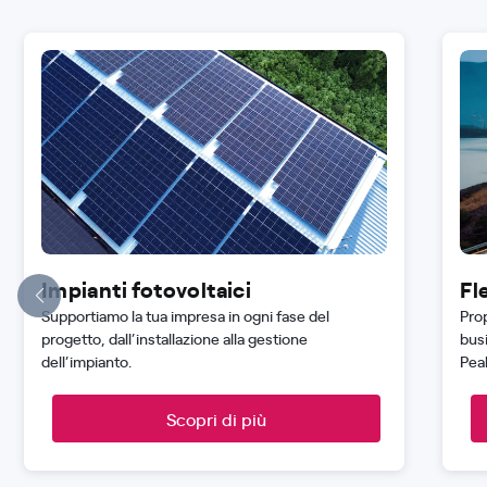
Impianti fotovoltaici
Fl
Supportiamo la tua impresa in ogni fase del
Pro
progetto, dall’installazione alla gestione
bus
dell’impianto.
Pea
Scopri di più