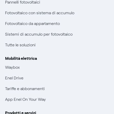
Pannelli fotovoltaici
prescrizione
Diritto di ripensamento
Fotovoltaico con sistema di accumulo
Remit
Parental Control – Navigazione sicura
Fotovoltaico da appartamento
Certificazioni
Informazioni precontrattuali prodotti e servizi
Sistemi di accumulo per fotovoltaico
Nuove regole europee per la protezione dei dati
Condizioni generali di contratto prodotti e servizi
Tutte le soluzioni
Offerte Placet non vulnerabili
Rimborsi e resi per prodotti e servizi
Offerta Tutela Vulnerabilità Gas
Mobilità elettrica
Informativa RAEE
Mobilità Elettrica
Waybox
Informativa Privacy AI
Phishing e truffe online
Enel Drive
Verifica chi ti ha chiamato
Tariffe e abbonamenti
Agevolazione utenti con disabilità per offerte Fibra
App Enel On Your Way
Informativa RAEE
Prodotti e servizi