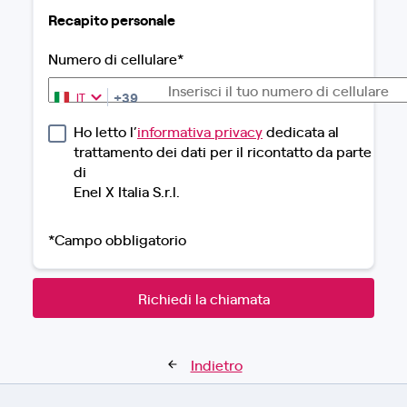
Recapito personale
Numero di cellulare*
+39
IT
Italia
+39
Ho letto l’
informativa privacy
dedicata al
trattamento dei dati per il ricontatto da parte
di
Enel X Italia S.r.l.
*Campo obbligatorio
Richiedi la chiamata
Indietro