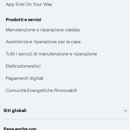
Agevolazione utenti con disabilità per offerte Fibra
App Enel On Your Way
Informativa RAEE
Prodotti e servizi
Manutenzione e riparazione caldaia
Assistenza e riparazione per la casa
Tutti i servizi di manutenzione e riparazione
Elettrodomestici
Pagamenti digitali
Comunità Energetiche Rinnovabili
Siti globali
Enel Group
Paga anche con