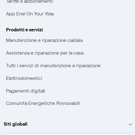
Tariffe e abbonamenti
Agevolazione utenti con disabilità per offerte Fibra
App Enel On Your Way
Informativa RAEE
Prodotti e servizi
Manutenzione e riparazione caldaia
Assistenza e riparazione per la casa
Tutti i servizi di manutenzione e riparazione
Elettrodomestici
Pagamenti digitali
Comunità Energetiche Rinnovabili
Siti globali