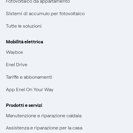
Fotovoltaico da appartamento
Certificazioni
Informazioni precontrattuali prodotti e servizi
Sistemi di accumulo per fotovoltaico
Nuove regole europee per la protezione dei dati
Condizioni generali di contratto prodotti e servizi
Tutte le soluzioni
Offerte Placet non vulnerabili
Rimborsi e resi per prodotti e servizi
Offerta Tutela Vulnerabilità Gas
Mobilità elettrica
Informativa RAEE
Mobilità Elettrica
Waybox
Informativa Privacy AI
Phishing e truffe online
Enel Drive
Verifica chi ti ha chiamato
Tariffe e abbonamenti
Agevolazione utenti con disabilità per offerte Fibra
App Enel On Your Way
Informativa RAEE
Prodotti e servizi
Manutenzione e riparazione caldaia
Assistenza e riparazione per la casa