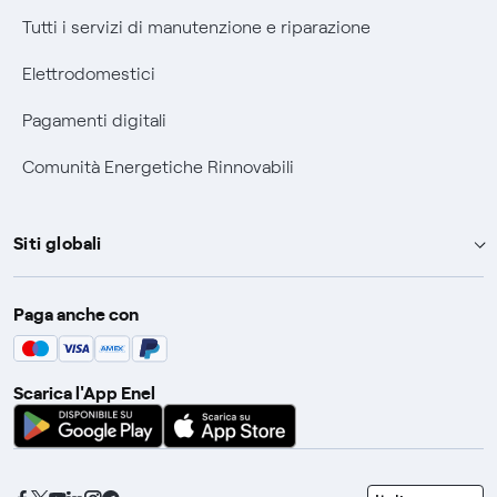
Tutti i servizi di manutenzione e riparazione
Elettrodomestici
Pagamenti digitali
Comunità Energetiche Rinnovabili
Siti globali
Enel Group
Paga anche con
Enel Green Power
Global Trading
Scarica l'App Enel
Global Procurement
Gridspertise
Open Innovability
seleziona