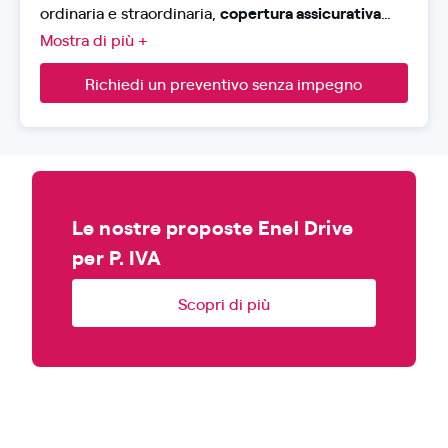
ordinaria e straordinaria,
copertura assicurativa
RCA
, furto, incendio e danni ulteriori con penalità,
Mostra di più +
assistenza H24 e soccorso stradale.
Richiedi un preventivo senza impegno
Le nostre proposte Enel Drive
per P. IVA
Scopri di più