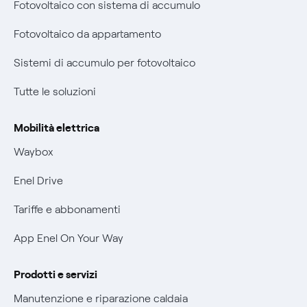
Fotovoltaico con sistema di accumulo
Remit
Parental Control – Navigazione sicura
Fotovoltaico da appartamento
Certificazioni
Informazioni precontrattuali prodotti e servizi
Sistemi di accumulo per fotovoltaico
Nuove regole europee per la protezione dei dati
Condizioni generali di contratto prodotti e servizi
Tutte le soluzioni
Offerte Placet non vulnerabili
Rimborsi e resi per prodotti e servizi
Offerta Tutela Vulnerabilità Gas
Mobilità elettrica
Informativa RAEE
Mobilità Elettrica
Waybox
Informativa Privacy AI
Phishing e truffe online
Enel Drive
Verifica chi ti ha chiamato
Tariffe e abbonamenti
Agevolazione utenti con disabilità per offerte Fibra
App Enel On Your Way
Informativa RAEE
Prodotti e servizi
Manutenzione e riparazione caldaia