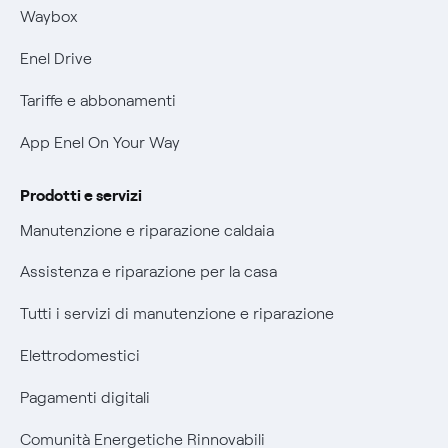
Informativa RAEE
Mobilità Elettrica
Waybox
Informativa Privacy AI
Phishing e truffe online
Enel Drive
Verifica chi ti ha chiamato
Tariffe e abbonamenti
Agevolazione utenti con disabilità per offerte Fibra
App Enel On Your Way
Informativa RAEE
Prodotti e servizi
Manutenzione e riparazione caldaia
Assistenza e riparazione per la casa
Tutti i servizi di manutenzione e riparazione
Elettrodomestici
Pagamenti digitali
Comunità Energetiche Rinnovabili