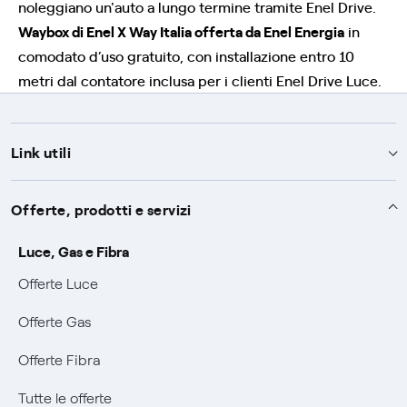
noleggiano un'auto a lungo termine tramite Enel Drive.
Waybox di Enel X Way Italia offerta da Enel Energia
in
comodato d’uso gratuito, con installazione entro 10
metri dal contatore inclusa per i clienti Enel Drive Luce.
Link utili
Assistenza
Offerte, prodotti e servizi
Avvisi
Servizi
Luce, Gas e Fibra
SOS luce e gas
Offerte Luce
Servizio di salvaguardia
Collabora con noi
Conciliazioni e risoluzione delle controversie
Offerte Gas
Servizio default di distribuzione
Sponsorizzazioni
Modulistica e reclami
Negoziazione paritetica
Offerte Fibra
Tutele graduali
Diventa nostro partner
Moduli e documenti
Documenti Fibra
Informazioni Sisma
Tutte le offerte
FUI