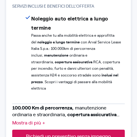
SERVIZI INCLUSI E BENEFICI DELL’OFFERTA
Noleggio auto elettrica a lungo
termine
Passa anche tu alla mobilità elettrica e approfitta
noleggio a lungo termine
del
con Arval Service Lease
Italia S.p.a.: 100.000km di percorrenza
manutenzione
inclusi,
ordinaria e
copertura assicurativa
straordinaria,
RCA, copertura
per incendio, furto e danni ulteriori con penalità,
inclusi nel
assistenza H24 e soccorso stradale sono
prezzo
. Scopri i vantaggi di passare alla mobilità
elettrica
100.000 Km di percorrenza,
manutenzione
ordinaria e straordinaria,
copertura assicurativa
RCA
, furto, incendio e danni ulteriori con penalità,
Mostra di più +
assistenza H24 e soccorso stradale.
Richiedi un preventivo senza impegno