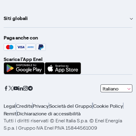
Siti globali
Enel Group
Paga anche con
Enel Green Power
Global Trading
Scarica l'App Enel
Global Procurement
Gridspertise
Open Innovability
seleziona
Italiano
una
lingua
Legal
Credits
Privacy
Società del Gruppo
Cookie Policy
con
Remit
Dichiarazione di accessibilità
le
frecce
Tutti i diritti riservati © Enel Italia S.p.a. © Enel Energia
e
S.p.a. | Gruppo IVA Enel P.IVA 15844561009
clicca