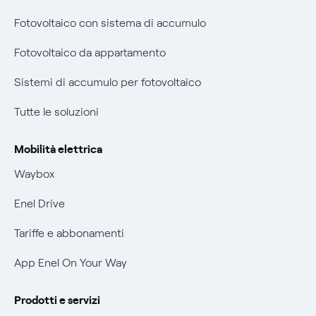
Diritto di ripensamento
Fotovoltaico con sistema di accumulo
Remit
Parental Control – Navigazione sicura
Fotovoltaico da appartamento
Certificazioni
Informazioni precontrattuali prodotti e servizi
Sistemi di accumulo per fotovoltaico
Nuove regole europee per la protezione dei dati
Condizioni generali di contratto prodotti e servizi
Tutte le soluzioni
Offerte Placet non vulnerabili
Rimborsi e resi per prodotti e servizi
Offerta Tutela Vulnerabilità Gas
Mobilità elettrica
Informativa RAEE
Mobilità Elettrica
Waybox
Informativa Privacy AI
Phishing e truffe online
Enel Drive
Verifica chi ti ha chiamato
Tariffe e abbonamenti
Agevolazione utenti con disabilità per offerte Fibra
App Enel On Your Way
Informativa RAEE
Prodotti e servizi