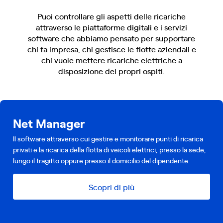
Puoi controllare gli aspetti delle ricariche
attraverso le piattaforme digitali e i servizi
software che abbiamo pensato per supportare
chi fa impresa, chi gestisce le flotte aziendali e
chi vuole mettere ricariche elettriche a
disposizione dei propri ospiti.
Net Manager
Il software attraverso cui gestire e monitorare punti di ricarica
privati e la ricarica della flotta di veicoli elettrici, presso la sede,
lungo il tragitto oppure presso il domicilio del dipendente.
Scopri di più