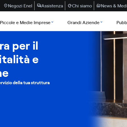
Negozi Enel
Assistenza
Chi siamo
News & Med
Piccole e Medie Imprese
Grandi Aziende
Pubb
a per il
talità e
ne
servizio della tua struttura