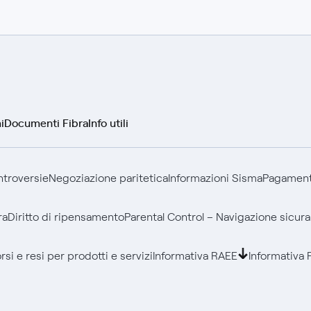
i
Documenti Fibra
Info utili
ontroversie
Negoziazione paritetica
Informazioni Sisma
Pagamenti
ra
Diritto di ripensamento
Parental Control – Navigazione sicura
si e resi per prodotti e servizi
Informativa RAEE
Informativa 