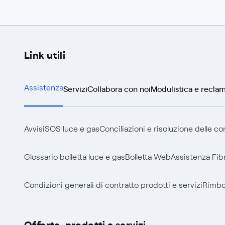
Link utili
Servizi
Collabora con noi
Modulistica e reclam
Assistenza
Avvisi
SOS luce e gas
Conciliazioni e risoluzione delle c
Glossario bolletta luce e gas
Bolletta Web
Assistenza Fib
Condizioni generali di contratto prodotti e servizi
Rimbor
Offerte, prodotti e servizi