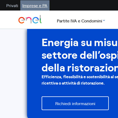
Privati
Imprese e PA
Partite IVA e Condomini
Energia su misur
settore dell’ospi
della ristorazio
Efficienza, flessibilità e sostenibilità al 
ricettiva o attività di ristorazione.
Richiedi informazioni