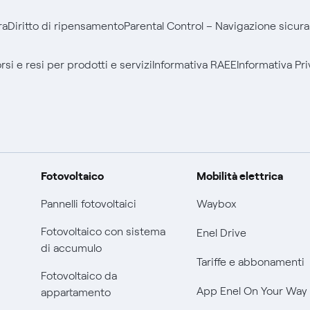
ra
Diritto di ripensamento
Parental Control – Navigazione sicura
si e resi per prodotti e servizi
Informativa RAEE
Informativa Pri
Fotovoltaico
Mobilità elettrica
Pannelli fotovoltaici
Waybox
Fotovoltaico con sistema
Enel Drive
di accumulo
Tariffe e abbonamenti
Fotovoltaico da
App Enel On Your Way
appartamento