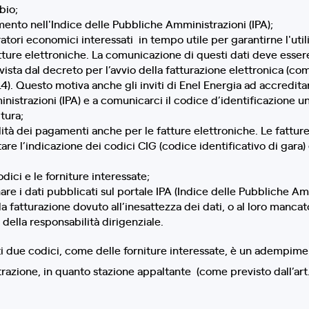
bio;
mento nell'Indice delle Pubbliche Amministrazioni (IPA);
atori economici interessati in tempo utile per garantirne l'util
tture elettroniche. La comunicazione di questi dati deve esser
ista dal decreto per l’avvio della fatturazione elettronica (com
). Questo motiva anche gli inviti di Enel Energia ad accreditare 
istrazioni (IPA) e a comunicarci il codice d’identificazione un
tura;
ilità dei pagamenti anche per le fatture elettroniche. Le fattur
are l’indicazione dei codici CIG (codice identificativo di gara)
ici e le forniture interessate;
re i dati pubblicati sul portale IPA (Indice delle Pubbliche Am
la fatturazione dovuto all’inesattezza dei dati, o al loro manc
i della responsabilità dirigenziale.
 due codici, come delle forniture interessate, è un adempimen
zione, in quanto stazione appaltante (come previsto dall’art. 2
.