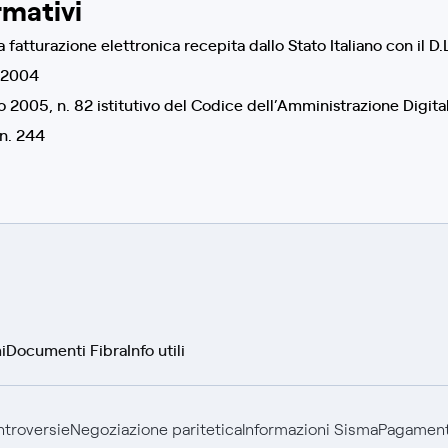
rmativi
 fatturazione elettronica recepita dallo Stato Italiano con il D
o 2004
o 2005, n. 82 istitutivo del Codice dell’Amministrazione Digita
n. 244
i
Documenti Fibra
Info utili
ontroversie
Negoziazione paritetica
Informazioni Sisma
Pagamenti