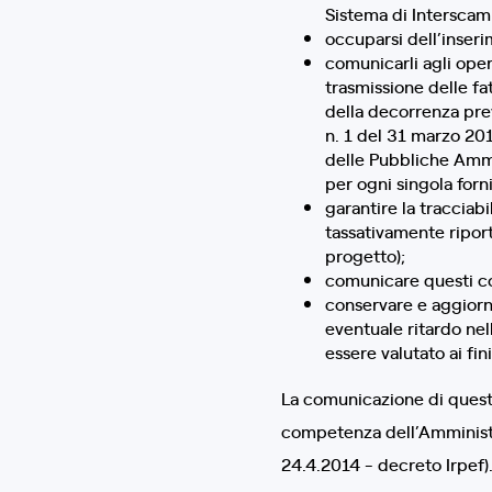
Sistema di Interscam
occuparsi dell’inseri
comunicarli agli oper
trasmissione delle fa
della decorrenza prev
n. 1 del 31 marzo 2014
delle Pubbliche Ammin
per ogni singola forni
garantire la tracciab
tassativamente riport
progetto);
comunicare questi cod
conservare e aggiorna
eventuale ritardo nel
essere valutato ai fin
La comunicazione di questi
competenza dell’Amministra
24.4.2014 - decreto Irpef)