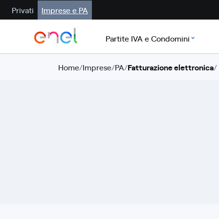
Privati
Imprese e PA
Partite IVA e Condomini
Home
/
Imprese
/
PA
/
Fatturazione elettronica
/