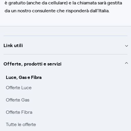
è gratuito (anche da cellulare) e la chiamata sarà gestita
da un nostro consulente che risponderà dall’Italia.
Link utili
Assistenza
Offerte, prodotti e servizi
Avvisi
Servizi
Luce, Gas e Fibra
SOS luce e gas
Offerte Luce
Servizio di salvaguardia
Collabora con noi
Conciliazioni e risoluzione delle controversie
Offerte Gas
Servizio default di distribuzione
Sponsorizzazioni
Modulistica e reclami
Negoziazione paritetica
Offerte Fibra
Tutele graduali
Diventa nostro partner
Moduli e documenti
Documenti Fibra
Informazioni Sisma
Tutte le offerte
FUI
Modulistica reclami
Trasparenza Tariffaria Fibra