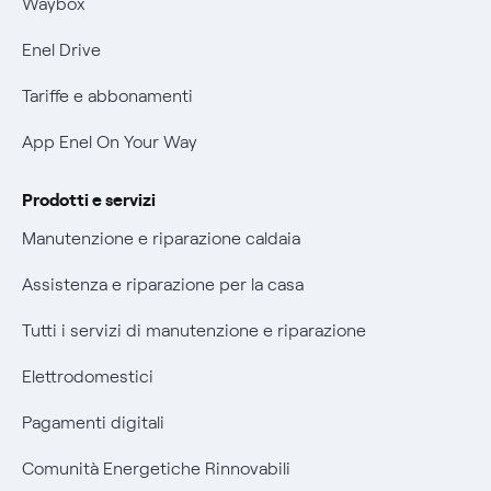
Waybox
Informativa Privacy AI
Phishing e truffe online
Enel Drive
Verifica chi ti ha chiamato
Tariffe e abbonamenti
Agevolazione utenti con disabilità per offerte Fibra
App Enel On Your Way
Informativa RAEE
Prodotti e servizi
Manutenzione e riparazione caldaia
Assistenza e riparazione per la casa
Tutti i servizi di manutenzione e riparazione
Elettrodomestici
Pagamenti digitali
Comunità Energetiche Rinnovabili