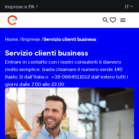
Imprese e PA
IT
Home
Imprese
Servizio clienti business
Servizio clienti business
Entrare in contatto con i nostri consulenti è davvero
molto semplice: basta chiamare il numero verde 140
(tasto 3) dall'Italia o +39 0664511012 dall'estero tutti i
giorni dalle 7.00 alle 22.00.