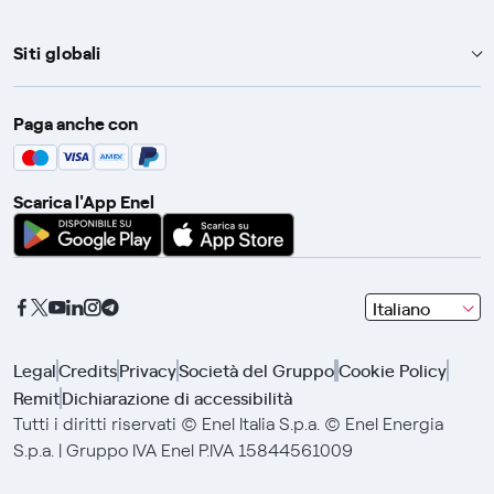
Siti globali
Enel Group
Paga anche con
Enel Green Power
Global Trading
Scarica l'App Enel
Global Procurement
Gridspertise
Open Innovability
seleziona
Italiano
una
lingua
Legal
Credits
Privacy
Società del Gruppo
Cookie Policy
con
Remit
Dichiarazione di accessibilità
le
frecce
Tutti i diritti riservati © Enel Italia S.p.a. © Enel Energia
e
S.p.a. | Gruppo IVA Enel P.IVA 15844561009
clicca